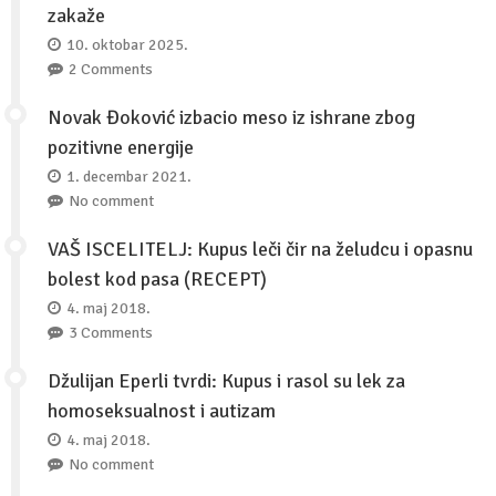
zakaže
10. oktobar 2025.
2 Comments
Novak Đoković izbacio meso iz ishrane zbog
pozitivne energije
1. decembar 2021.
No comment
VAŠ ISCELITELJ: Kupus leči čir na želudcu i opasnu
bolest kod pasa (RECEPT)
4. maj 2018.
3 Comments
Džulijan Eperli tvrdi: Kupus i rasol su lek za
homoseksualnost i autizam
4. maj 2018.
No comment