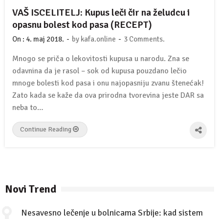
VAŠ ISCELITELJ: Kupus leči čir na želudcu i
opasnu bolest kod pasa (RECEPT)
-
-
On :
4. maj 2018.
by
kafa.online
3 Comments.
Mnogo se priča o lekovitosti kupusa u narodu. Zna se
odavnina da je rasol – sok od kupusa pouzdano lečio
mnoge bolesti kod pasa i onu najopasniju zvanu štenećak!
Zato kada se kaže da ova prirodna tvorevina jeste DAR sa
neba to…
Continue Reading
Novi Trend
Nesavesno lečenje u bolnicama Srbije: kad sistem