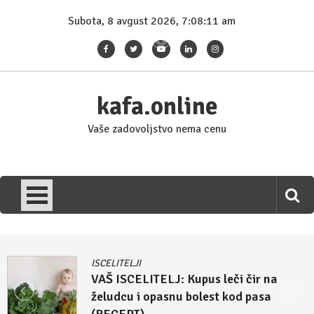
Skip
Subota, 8 avgust 2026, 7:08:11 am
to
content
kafa.online
Vaše zadovoljstvo nema cenu
ISCELITELJI
VAŠ ISCELITELJ: Kupus leči čir na
želudcu i opasnu bolest kod pasa