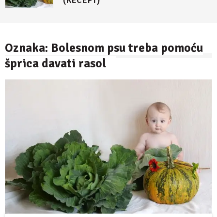
(RECEPT)
4. maj 2018.
Oznaka:
Bolesnom psu treba pomoću
šprica davati rasol