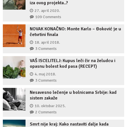
iza ovog projekta..?
27. april 2020.
109 Comments
NOVAK KONAČNO: Monte Karlo – Đoković je u
četvrtini finala
18. april 2018.
3 Comments
VAŠ ISCELITELJ: Kupus leči čir na želudcu i
opasnu bolest kod pasa (RECEPT)
4. maj 2018.
3 Comments
Nesavesno lečenje u bolnicama Srbije: kad
sistem zakaže
10. oktobar 2025.
2 Comments
Smrt nije kraj: Kako nastaviti dalje kada