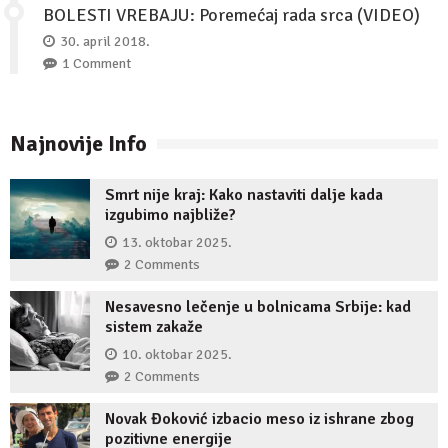
BOLESTI VREBAJU: Poremećaj rada srca (VIDEO)
30. april 2018.
1 Comment
Najnovije Info
Smrt nije kraj: Kako nastaviti dalje kada
izgubimo najbliže?
13. oktobar 2025.
2 Comments
Nesavesno lečenje u bolnicama Srbije: kad
sistem zakaže
10. oktobar 2025.
2 Comments
Novak Đoković izbacio meso iz ishrane zbog
pozitivne energije