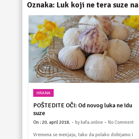
Oznaka:
Luk koji ne tera suze na
HRANA
POŠTEDITE OČI: Od novog luka ne idu
suze
-
-
On :
20. april 2018.
by
kafa.online
No Comment
Vremena se menjaju, tako da polako dobijamo i