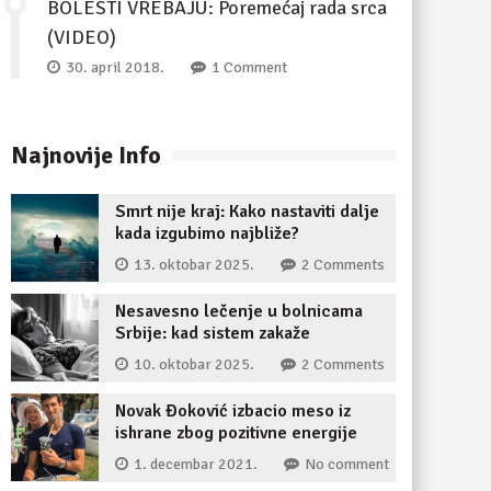
BOLESTI VREBAJU: Poremećaj rada srca
(VIDEO)
30. april 2018.
1 Comment
Najnovije Info
Smrt nije kraj: Kako nastaviti dalje
kada izgubimo najbliže?
13. oktobar 2025.
2 Comments
Nesavesno lečenje u bolnicama
Srbije: kad sistem zakaže
10. oktobar 2025.
2 Comments
Novak Đoković izbacio meso iz
ishrane zbog pozitivne energije
1. decembar 2021.
No comment