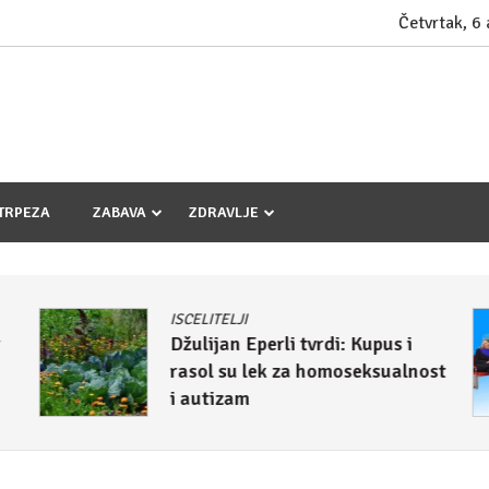
Četvrtak, 6
TRPEZA
ZABAVA
ZDRAVLJE
ISCELITELJI
r
Džulijan Eperli tvrdi: Kupus i
rasol su lek za homoseksualnost
i autizam