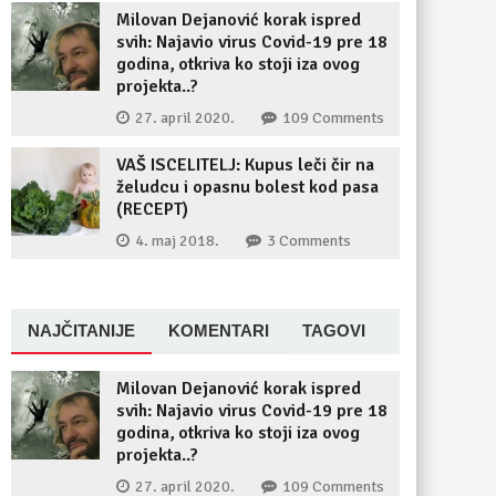
Milovan Dejanović korak ispred
svih: Najavio virus Covid-19 pre 18
godina, otkriva ko stoji iza ovog
projekta..?
27. april 2020.
109 Comments
VAŠ ISCELITELJ: Kupus leči čir na
želudcu i opasnu bolest kod pasa
(RECEPT)
4. maj 2018.
3 Comments
NAJČITANIJE
KOMENTARI
TAGOVI
Milovan Dejanović korak ispred
svih: Najavio virus Covid-19 pre 18
godina, otkriva ko stoji iza ovog
projekta..?
27. april 2020.
109 Comments