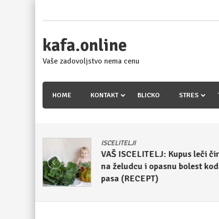
Skip
to
content
kafa.online
Vaše zadovoljstvo nema cenu
HOME
KONTAKT
BLICKO
STRES
ISCELITELJI
meso iz
VAŠ ISCELITELJ: Kupus leči či
nergije
na želudcu i opasnu bolest kod
pasa (RECEPT)
4. maj 2018.