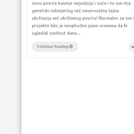
novo povrće kasnije najavljuju i voće i to sve nije
genetski inženjering već neverovatna tajna
ukrštanja već ukrštenog povrća! Normalno za sve 
projekte bilo je neophodno puno vremena da bi
ugledali svetlost dana…
Continue Reading