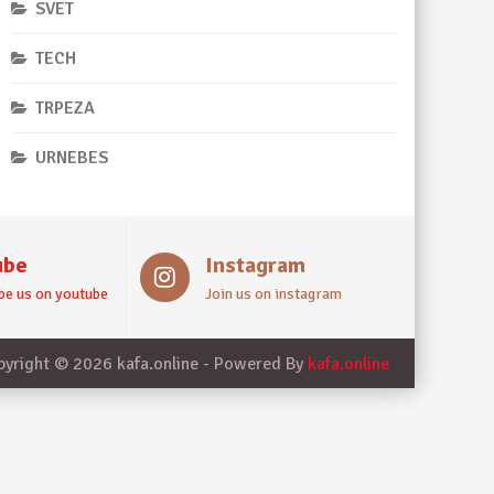
SVET
TECH
TRPEZA
URNEBES
ube
Instagram
be us on youtube
Join us on instagram
pyright © 2026 kafa.online - Powered By
kafa.online