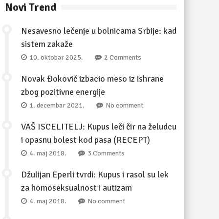
Novi Trend
Nesavesno lečenje u bolnicama Srbije: kad
sistem zakaže
10. oktobar 2025.
2 Comments
Novak Đoković izbacio meso iz ishrane
zbog pozitivne energije
1. decembar 2021.
No comment
VAŠ ISCELITELJ: Kupus leči čir na želudcu
i opasnu bolest kod pasa (RECEPT)
4. maj 2018.
3 Comments
Džulijan Eperli tvrdi: Kupus i rasol su lek
za homoseksualnost i autizam
4. maj 2018.
No comment