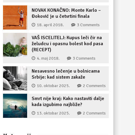
NOVAK KONAČNO: Monte Karlo –
Đoković je u četvrtini finala
18. april 2018.
3 Comments
VAŠ ISCELITELJ: Kupus leči čir na
želudcu i opasnu bolest kod pasa
(RECEPT)
4. maj 2018.
3 Comments
Nesavesno lečenje u bolnicama
Srbije: kad sistem zakaže
10. oktobar 2025.
2 Comments
Smrt nije kraj: Kako nastaviti dalje
kada izgubimo najbliže?
13. oktobar 2025.
2 Comments