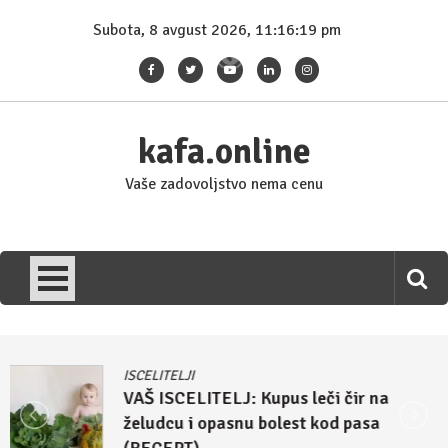
Skip
Subota, 8 avgust 2026, 11:16:19 pm
to
content
kafa.online
Vaše zadovoljstvo nema cenu
ISCELITELJI
Džulijan Eperli tvrdi: Kupus i rasol su
lek za homoseksualnost i autizam