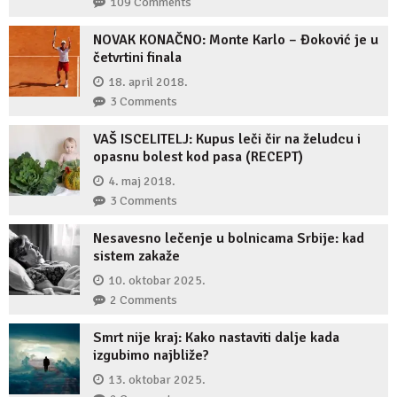
109 Comments
NOVAK KONAČNO: Monte Karlo – Đoković je u
četvrtini finala
18. april 2018.
3 Comments
VAŠ ISCELITELJ: Kupus leči čir na želudcu i
opasnu bolest kod pasa (RECEPT)
4. maj 2018.
3 Comments
Nesavesno lečenje u bolnicama Srbije: kad
sistem zakaže
10. oktobar 2025.
2 Comments
Smrt nije kraj: Kako nastaviti dalje kada
izgubimo najbliže?
13. oktobar 2025.