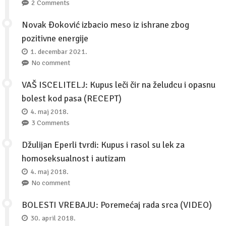
2 Comments
Novak Đoković izbacio meso iz ishrane zbog
pozitivne energije
1. decembar 2021.
No comment
VAŠ ISCELITELJ: Kupus leči čir na želudcu i opasnu
bolest kod pasa (RECEPT)
4. maj 2018.
3 Comments
Džulijan Eperli tvrdi: Kupus i rasol su lek za
homoseksualnost i autizam
4. maj 2018.
No comment
BOLESTI VREBAJU: Poremećaj rada srca (VIDEO)
30. april 2018.