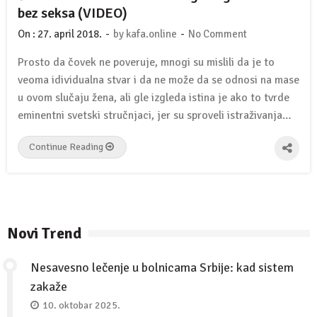
bez seksa (VIDEO)
-
-
On :
27. april 2018.
by
kafa.online
No Comment
Prosto da čovek ne poveruje, mnogi su mislili da je to
veoma idividualna stvar i da ne može da se odnosi na mase
u ovom slučaju žena, ali gle izgleda istina je ako to tvrde
eminentni svetski stručnjaci, jer su sproveli istraživanja…
Continue Reading
Novi Trend
Nesavesno lečenje u bolnicama Srbije: kad sistem
zakaže
10. oktobar 2025.