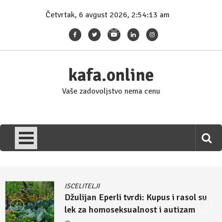
Skip
Četvrtak, 6 avgust 2026, 2:54:13 am
to
content
kafa.online
Vaše zadovoljstvo nema cenu
ISCELITELJI
Džulijan Eperli tvrdi: Kupus i rasol su
lek za homoseksualnost i autizam