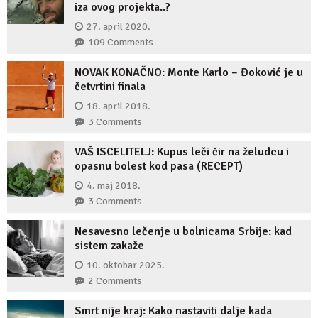
iza ovog projekta..?
27. april 2020.
109 Comments
NOVAK KONAČNO: Monte Karlo – Đoković je u
četvrtini finala
18. april 2018.
3 Comments
VAŠ ISCELITELJ: Kupus leči čir na želudcu i
opasnu bolest kod pasa (RECEPT)
4. maj 2018.
3 Comments
Nesavesno lečenje u bolnicama Srbije: kad
sistem zakaže
10. oktobar 2025.
2 Comments
Smrt nije kraj: Kako nastaviti dalje kada