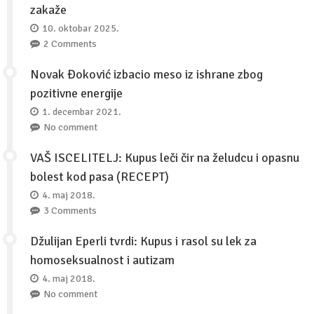
zakaže
10. oktobar 2025.
2 Comments
Novak Đoković izbacio meso iz ishrane zbog
pozitivne energije
1. decembar 2021.
No comment
VAŠ ISCELITELJ: Kupus leči čir na želudcu i opasnu
bolest kod pasa (RECEPT)
4. maj 2018.
3 Comments
Džulijan Eperli tvrdi: Kupus i rasol su lek za
homoseksualnost i autizam
4. maj 2018.
No comment