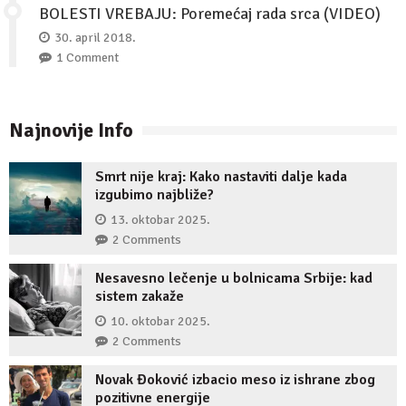
BOLESTI VREBAJU: Poremećaj rada srca (VIDEO)
30. april 2018.
1 Comment
Najnovije Info
Smrt nije kraj: Kako nastaviti dalje kada
izgubimo najbliže?
13. oktobar 2025.
2 Comments
Nesavesno lečenje u bolnicama Srbije: kad
sistem zakaže
10. oktobar 2025.
2 Comments
Novak Đoković izbacio meso iz ishrane zbog
pozitivne energije