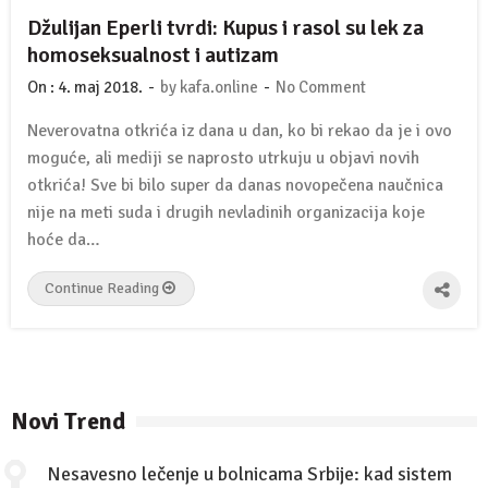
Džulijan Eperli tvrdi: Kupus i rasol su lek za
homoseksualnost i autizam
-
-
On :
4. maj 2018.
by
kafa.online
No Comment
Neverovatna otkrića iz dana u dan, ko bi rekao da je i ovo
moguće, ali mediji se naprosto utrkuju u objavi novih
otkrića! Sve bi bilo super da danas novopečena naučnica
nije na meti suda i drugih nevladinih organizacija koje
hoće da…
Continue Reading
Novi Trend
Nesavesno lečenje u bolnicama Srbije: kad sistem