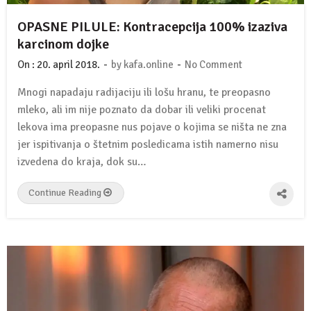
OPASNE PILULE: Kontracepcija 100% izaziva
karcinom dojke
-
-
On :
20. april 2018.
by
kafa.online
No Comment
Mnogi napadaju radijaciju ili lošu hranu, te preopasno
mleko, ali im nije poznato da dobar ili veliki procenat
lekova ima preopasne nus pojave o kojima se ništa ne zna
jer ispitivanja o štetnim posledicama istih namerno nisu
izvedena do kraja, dok su…
Continue Reading