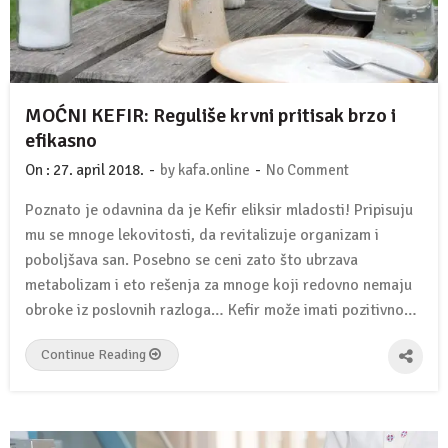
MOĆNI KEFIR: Reguliše krvni pritisak brzo i
efikasno
-
-
On :
27. april 2018.
by
kafa.online
No Comment
Poznato je odavnina da je Kefir eliksir mladosti! Pripisuju
mu se mnoge lekovitosti, da revitalizuje organizam i
poboljšava san. Posebno se ceni zato što ubrzava
metabolizam i eto rešenja za mnoge koji redovno nemaju
obroke iz poslovnih razloga… Kefir može imati pozitivno…
Continue Reading