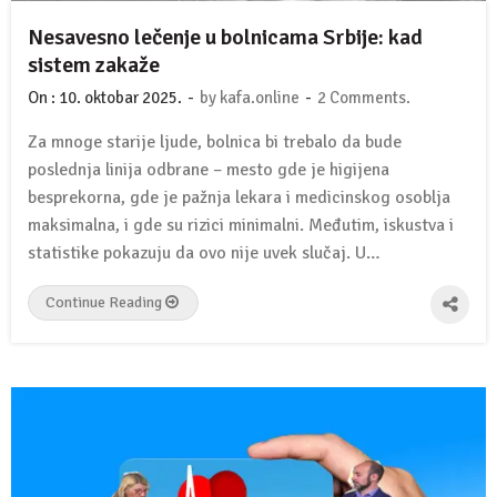
Nesavesno lečenje u bolnicama Srbije: kad
sistem zakaže
-
-
On :
10. oktobar 2025.
by
kafa.online
2 Comments.
Za mnoge starije ljude, bolnica bi trebalo da bude
poslednja linija odbrane – mesto gde je higijena
besprekorna, gde je pažnja lekara i medicinskog osoblja
maksimalna, i gde su rizici minimalni. Međutim, iskustva i
statistike pokazuju da ovo nije uvek slučaj. U…
Continue Reading