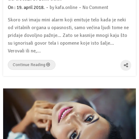
-
-
On :
19. april 2018.
by
kafa.online
No Comment
Skoro svi imaju mini alarm koji emituje telo kada je neki
od vitalnih organa u opasnosti, samo većina ljudi tome ne
pridaje dovoljno pažnje… Zato se kasnije mnogi kaju što
su ignorisali govor tela i opomene koje isto šalje…
Verovali ili ne,…
Continue Reading