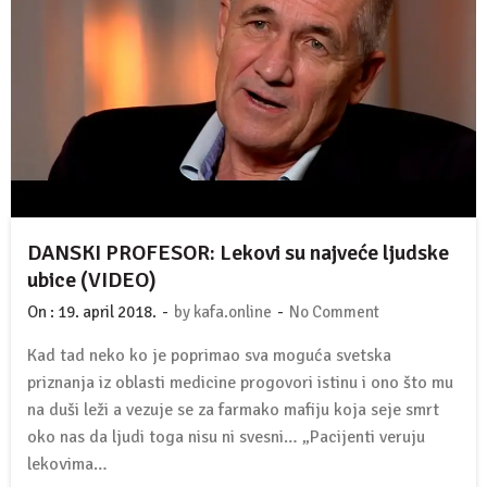
DANSKI PROFESOR: Lekovi su najveće ljudske
ubice (VIDEO)
-
-
On :
19. april 2018.
by
kafa.online
No Comment
Kad tad neko ko je poprimao sva moguća svetska
priznanja iz oblasti medicine progovori istinu i ono što mu
na duši leži a vezuje se za farmako mafiju koja seje smrt
oko nas da ljudi toga nisu ni svesni… „Pacijenti veruju
lekovima…