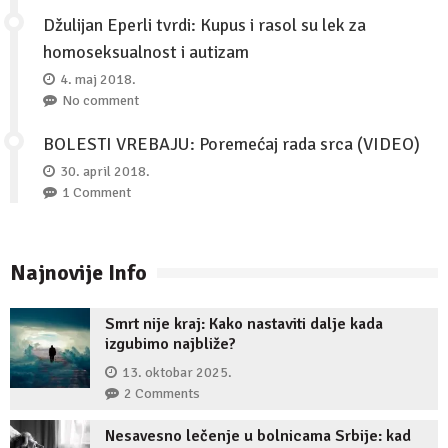
Džulijan Eperli tvrdi: Kupus i rasol su lek za
homoseksualnost i autizam
4. maj 2018.
No comment
BOLESTI VREBAJU: Poremećaj rada srca (VIDEO)
30. april 2018.
1 Comment
Najnovije Info
Smrt nije kraj: Kako nastaviti dalje kada
izgubimo najbliže?
13. oktobar 2025.
2 Comments
Nesavesno lečenje u bolnicama Srbije: kad