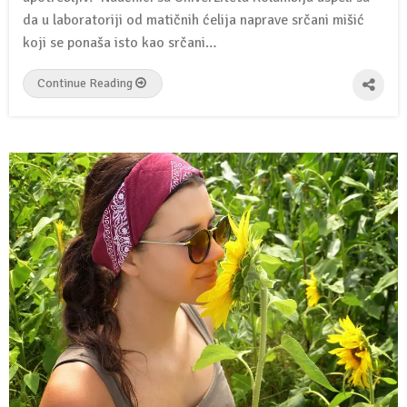
da u laboratoriji od matičnih ćelija naprave srčani mišić
koji se ponaša isto kao srčani…
Continue Reading