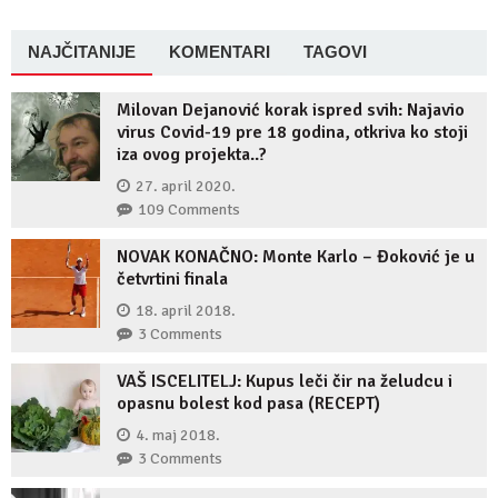
NAJČITANIJE
KOMENTARI
TAGOVI
Milovan Dejanović korak ispred svih: Najavio
virus Covid-19 pre 18 godina, otkriva ko stoji
iza ovog projekta..?
27. april 2020.
109 Comments
NOVAK KONAČNO: Monte Karlo – Đoković je u
četvrtini finala
18. april 2018.
3 Comments
VAŠ ISCELITELJ: Kupus leči čir na želudcu i
opasnu bolest kod pasa (RECEPT)
4. maj 2018.
3 Comments