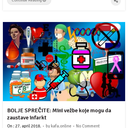
Continue Reading
BOLJE SPREČITE: Mini vežbe koje mogu da
zaustave infarkt
-
-
On :
27. april 2018.
by
kafa.online
No Comment