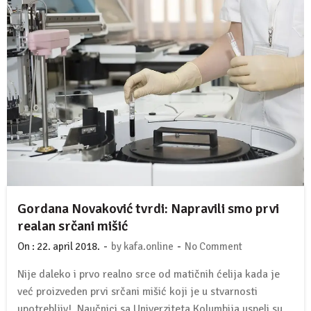
Gordana Novaković tvrdi: Napravili smo prvi
realan srčani mišić
-
-
On :
22. april 2018.
by
kafa.online
No Comment
Nije daleko i prvo realno srce od matičnih ćelija kada je
već proizveden prvi srčani mišić koji je u stvarnosti
upotrebljiv! Naučnici sa Univerziteta Kolumbija uspeli su