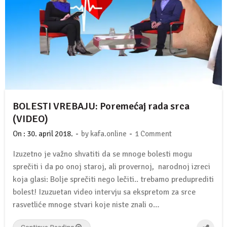
BOLESTI VREBAJU: Poremećaj rada srca
(VIDEO)
-
-
On :
30. april 2018.
by
kafa.online
1 Comment
Izuzetno je važno shvatiti da se mnoge bolesti mogu
sprečiti i da po onoj staroj, ali provernoj, narodnoj izreci
koja glasi: Bolje sprečiti nego lečiti.. trebamo preduprediti
bolest! Izuzuetan video intervju sa ekspretom za srce
rasvetliće mnoge stvari koje niste znali o…