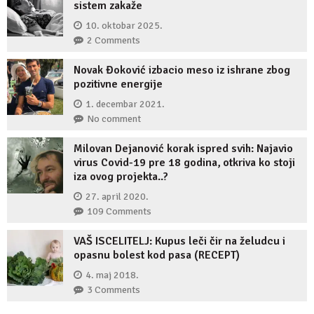
sistem zakaže
10. oktobar 2025.
2 Comments
Novak Đoković izbacio meso iz ishrane zbog
pozitivne energije
1. decembar 2021.
No comment
Milovan Dejanović korak ispred svih: Najavio
virus Covid-19 pre 18 godina, otkriva ko stoji
iza ovog projekta..?
27. april 2020.
109 Comments
VAŠ ISCELITELJ: Kupus leči čir na želudcu i
opasnu bolest kod pasa (RECEPT)
4. maj 2018.
3 Comments