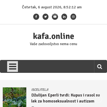
Skip
Četvrtak, 6 avgust 2026, 8:52:13 am
to
content
kafa.online
Vaše zadovoljstvo nema cenu
ISCELITELJI
Džulijan Eperli tvrdi: Kupus i rasol su
lek za homoseksualnost i autizam