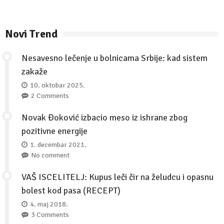
Novi Trend
Nesavesno lečenje u bolnicama Srbije: kad sistem
zakaže
10. oktobar 2025.
2 Comments
Novak Đoković izbacio meso iz ishrane zbog
pozitivne energije
1. decembar 2021.
No comment
VAŠ ISCELITELJ: Kupus leči čir na želudcu i opasnu
bolest kod pasa (RECEPT)
4. maj 2018.
3 Comments