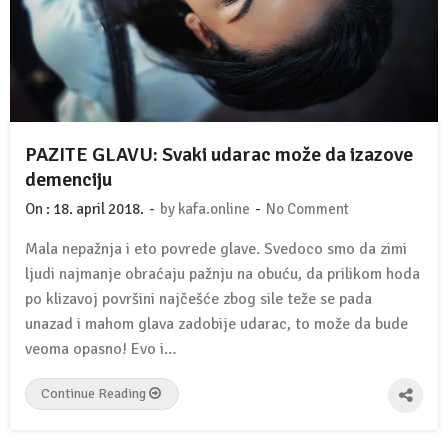
PAZITE GLAVU: Svaki udarac može da izazove
demenciju
-
-
On :
18. april 2018.
by
kafa.online
No Comment
Mala nepažnja i eto povrede glave. Svedoco smo da zimi
ljudi najmanje obraćaju pažnju na obuću, da prilikom hoda
po klizavoj površini najčešće zbog sile teže se pada
unazad i mahom glava zadobije udarac, to može da bude
veoma opasno! Evo i…
Continue Reading