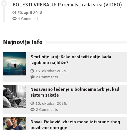
BOLESTI VREBAJU: Poremećaj rada srca (VIDEO)
30. april 2018.
1 Comment
Najnovije Info
Smrt nije kraj: Kako nastaviti dalje kada
izgubimo najbliže?
13. oktobar 2025.
2 Comments
Nesavesno lečenje u bolnicama Srbije: kad
sistem zakaže
10. oktobar 2025.
2 Comments
Novak Đoković izbacio meso iz ishrane zbog
pozitivne energije