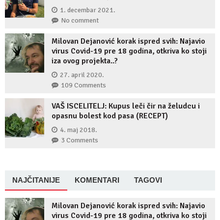
1. decembar 2021.
No comment
Milovan Dejanović korak ispred svih: Najavio
virus Covid-19 pre 18 godina, otkriva ko stoji
iza ovog projekta..?
27. april 2020.
109 Comments
VAŠ ISCELITELJ: Kupus leči čir na želudcu i
opasnu bolest kod pasa (RECEPT)
4. maj 2018.
3 Comments
NAJČITANIJE
KOMENTARI
TAGOVI
Milovan Dejanović korak ispred svih: Najavio
virus Covid-19 pre 18 godina, otkriva ko stoji