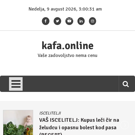
Skip
Nedelja, 9 avgust 2026, 3:00:31 am
to
content
kafa.online
Vaše zadovoljstvo nema cenu
ISCELITELJI
VAŠ ISCELITELJ: Kupus leči čir na
želudcu i opasnu bolest kod pasa