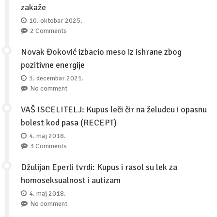
zakaže
10. oktobar 2025.
2 Comments
Novak Đoković izbacio meso iz ishrane zbog
pozitivne energije
1. decembar 2021.
No comment
VAŠ ISCELITELJ: Kupus leči čir na želudcu i opasnu
bolest kod pasa (RECEPT)
4. maj 2018.
3 Comments
Džulijan Eperli tvrdi: Kupus i rasol su lek za
homoseksualnost i autizam
4. maj 2018.
No comment