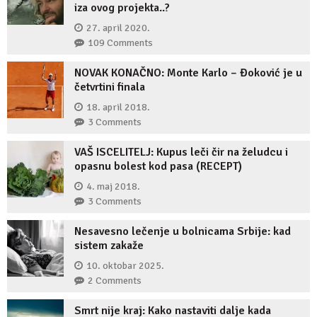
iza ovog projekta..?
27. april 2020.
109 Comments
NOVAK KONAČNO: Monte Karlo – Đoković je u
četvrtini finala
18. april 2018.
3 Comments
VAŠ ISCELITELJ: Kupus leči čir na želudcu i
opasnu bolest kod pasa (RECEPT)
4. maj 2018.
3 Comments
Nesavesno lečenje u bolnicama Srbije: kad
sistem zakaže
10. oktobar 2025.
2 Comments
Smrt nije kraj: Kako nastaviti dalje kada