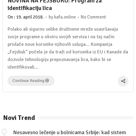
NOVINA NA FEJSBUKU: Program za
identifikaciju lica
-
-
On :
19. april 2018.
by
kafa.online
No Comment
Polako ali sigurno velike društvene mreže usavršavaju
svoje programe u okviru svojih servisa i na taj način
privlače nove korsnike njihovih usluga… Kompanija
„Fejsbuk“ počela je da traži od korisnika iz EU i Kanade da
dozvole tehnologiju prepoznavanja lica, kako bi se
identifikovali…
Continue Reading
Novi Trend
Nesavesno lečenje u bolnicama Srbije: kad sistem