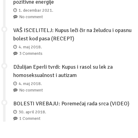
pozitivne energije
1. decembar 2021.
No comment
VAŠ ISCELITELJ: Kupus leči čir na želudcu i opasnu
bolest kod pasa (RECEPT)
4. maj 2018.
3 Comments
Džulijan Eperli tvrdi: Kupus i rasol su lek za
homoseksualnost i autizam
4. maj 2018.
No comment
BOLESTI VREBAJU: Poremećaj rada srca (VIDEO)
30. april 2018.
1 Comment