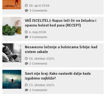
18. april 2018.
3 Comments
VAŠ ISCELITELJ: Kupus leči čir na želudcu i
opasnu bolest kod pasa (RECEPT)
4. maj 2018.
3 Comments
Nesavesno lečenje u bolnicama Srbije: kad
sistem zakaže
10. oktobar 2025.
2 Comments
Smrt nije kraj: Kako nastaviti dalje kada
izgubimo najbliže?
13. oktobar 2025.
2 Comments