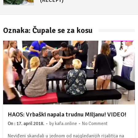
(RECEPT)
4. maj 2018.
Oznaka:
Čupale se za kosu
HAOS: Vrbaški napala trudnu Miljanu! VIDEO!
-
-
On :
17. april 2018.
by
kafa.online
No Comment
Neviđeni skandali u jednom od najgledanijih rijalitija na