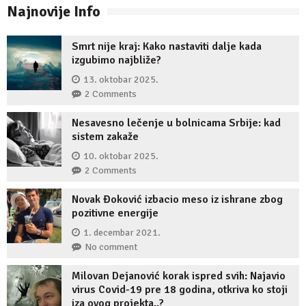
Najnovije Info
Smrt nije kraj: Kako nastaviti dalje kada
izgubimo najbliže?
13. oktobar 2025.
2 Comments
Nesavesno lečenje u bolnicama Srbije: kad
sistem zakaže
10. oktobar 2025.
2 Comments
Novak Đoković izbacio meso iz ishrane zbog
pozitivne energije
1. decembar 2021.
No comment
Milovan Dejanović korak ispred svih: Najavio
virus Covid-19 pre 18 godina, otkriva ko stoji
iza ovog projekta..?