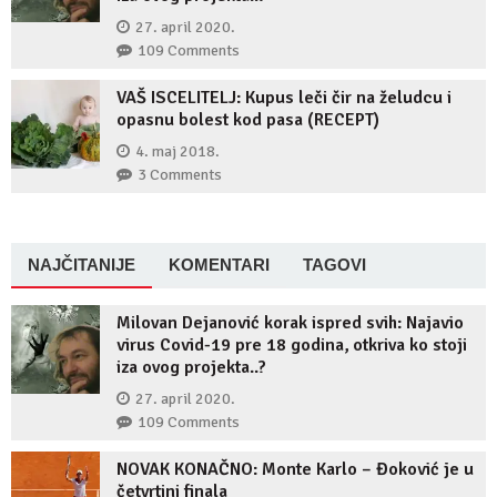
27. april 2020.
109 Comments
VAŠ ISCELITELJ: Kupus leči čir na želudcu i
opasnu bolest kod pasa (RECEPT)
4. maj 2018.
3 Comments
NAJČITANIJE
KOMENTARI
TAGOVI
Milovan Dejanović korak ispred svih: Najavio
virus Covid-19 pre 18 godina, otkriva ko stoji
iza ovog projekta..?
27. april 2020.
109 Comments
NOVAK KONAČNO: Monte Karlo – Đoković je u
četvrtini finala