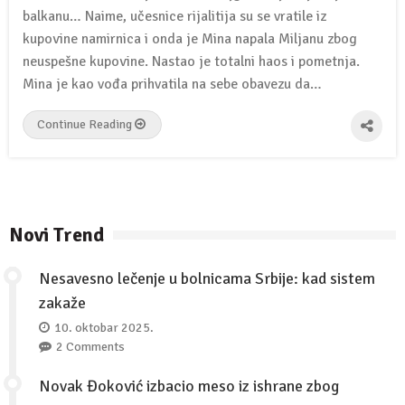
balkanu… Naime, učesnice rijalitija su se vratile iz
kupovine namirnica i onda je Mina napala Miljanu zbog
neuspešne kupovine. Nastao je totalni haos i pometnja.
Mina je kao vođa prihvatila na sebe obavezu da…
Continue Reading
Novi Trend
Nesavesno lečenje u bolnicama Srbije: kad sistem
zakaže
10. oktobar 2025.
2 Comments
Novak Đoković izbacio meso iz ishrane zbog