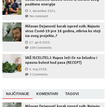
pozitivne energije
1. decembar 2021.
No comment
Milovan Dejanović korak ispred svih: Najavio
virus Covid-19 pre 18 godina, otkriva ko stoji
iza ovog projekta..?
27. april 2020.
109 Comments
VAŠ ISCELITELJ: Kupus leči čir na želudcu i
opasnu bolest kod pasa (RECEPT)
4. maj 2018.
3 Comments
NAJČITANIJE
KOMENTARI
TAGOVI
Milovan Dejanović korak ispred svih: Najavio