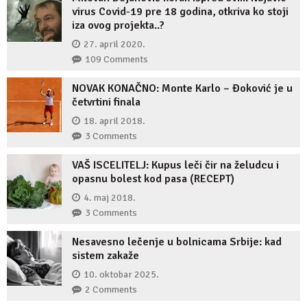
virus Covid-19 pre 18 godina, otkriva ko stoji
iza ovog projekta..?
27. april 2020.
109 Comments
NOVAK KONAČNO: Monte Karlo – Đoković je u
četvrtini finala
18. april 2018.
3 Comments
VAŠ ISCELITELJ: Kupus leči čir na želudcu i
opasnu bolest kod pasa (RECEPT)
4. maj 2018.
3 Comments
Nesavesno lečenje u bolnicama Srbije: kad
sistem zakaže
10. oktobar 2025.
2 Comments