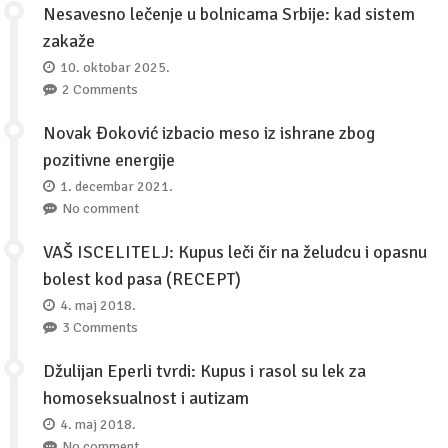
Nesavesno lečenje u bolnicama Srbije: kad sistem
zakaže
10. oktobar 2025.
2 Comments
Novak Đoković izbacio meso iz ishrane zbog
pozitivne energije
1. decembar 2021.
No comment
VAŠ ISCELITELJ: Kupus leči čir na želudcu i opasnu
bolest kod pasa (RECEPT)
4. maj 2018.
3 Comments
Džulijan Eperli tvrdi: Kupus i rasol su lek za
homoseksualnost i autizam
4. maj 2018.
No comment