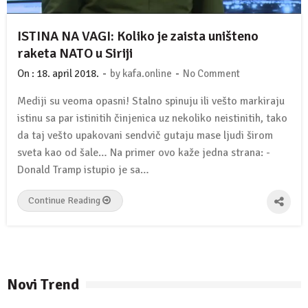
ISTINA NA VAGI: Koliko je zaista uništeno
raketa NATO u Siriji
-
-
On :
18. april 2018.
by
kafa.online
No Comment
Mediji su veoma opasni! Stalno spinuju ili vešto markiraju
istinu sa par istinitih činjenica uz nekoliko neistinitih, tako
da taj vešto upakovani sendvič gutaju mase ljudi širom
sveta kao od šale… Na primer ovo kaže jedna strana: -
Donald Tramp istupio je sa…
Continue Reading
Novi Trend