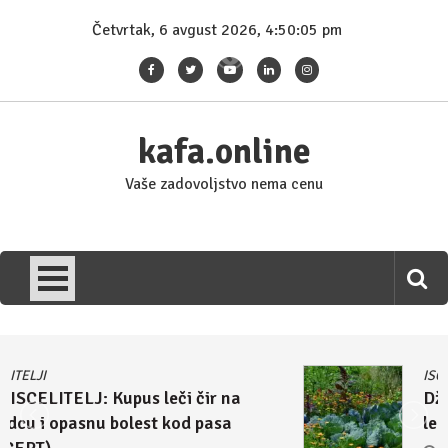
Skip
Četvrtak, 6 avgust 2026, 4:50:05 pm
to
content
kafa.online
Vaše zadovoljstvo nema cenu
ISCELITELJI
Džulijan Eperli tvrdi: Kupus i rasol su
lek za homoseksualnost i autizam