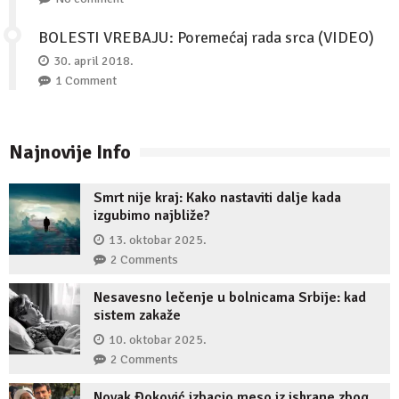
BOLESTI VREBAJU: Poremećaj rada srca (VIDEO)
30. april 2018.
1 Comment
Najnovije Info
Smrt nije kraj: Kako nastaviti dalje kada
izgubimo najbliže?
13. oktobar 2025.
2 Comments
Nesavesno lečenje u bolnicama Srbije: kad
sistem zakaže
10. oktobar 2025.
2 Comments
Novak Đoković izbacio meso iz ishrane zbog