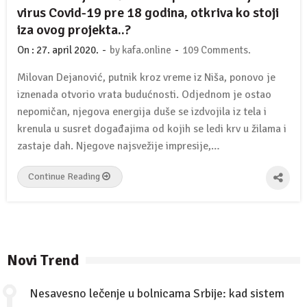
virus Covid-19 pre 18 godina, otkriva ko stoji
iza ovog projekta..?
-
-
On :
27. april 2020.
by
kafa.online
109 Comments.
Milovan Dejanović, putnik kroz vreme iz Niša, ponovo je
iznenada otvorio vrata budućnosti. Odjednom je ostao
nepomičan, njegova energija duše se izdvojila iz tela i
krenula u susret događajima od kojih se ledi krv u žilama i
zastaje dah. Njegove najsvežije impresije,…
Continue Reading
Novi Trend
Nesavesno lečenje u bolnicama Srbije: kad sistem