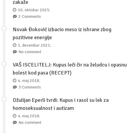
zakaže
10. oktobar 2025.
2 Comments
Novak Đoković izbacio meso iz ishrane zbog
pozitivne energije
1. decembar 2021.
No comment
VAŠ ISCELITELJ: Kupus leči čir na želudcu i opasnu
bolest kod pasa (RECEPT)
4. maj 2018.
3 Comments
Džulijan Eperli tvrdi: Kupus i rasol su lek za
homoseksualnost i autizam
4. maj 2018.
No comment