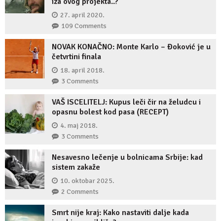
iza ovog projekta..?
27. april 2020.
109 Comments
NOVAK KONAČNO: Monte Karlo – Đoković je u
četvrtini finala
18. april 2018.
3 Comments
VAŠ ISCELITELJ: Kupus leči čir na želudcu i
opasnu bolest kod pasa (RECEPT)
4. maj 2018.
3 Comments
Nesavesno lečenje u bolnicama Srbije: kad
sistem zakaže
10. oktobar 2025.
2 Comments
Smrt nije kraj: Kako nastaviti dalje kada