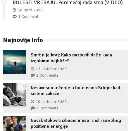
BOLESTI VREBAJU: Poremećaj rada srca (VIDEO)
30. april 2018.
1 Comment
Najnovije Info
Smrt nije kraj: Kako nastaviti dalje kada
izgubimo najbliže?
13. oktobar 2025.
2 Comments
Nesavesno lečenje u bolnicama Srbije: kad
sistem zakaže
10. oktobar 2025.
2 Comments
Novak Đoković izbacio meso iz ishrane zbog
pozitivne energije