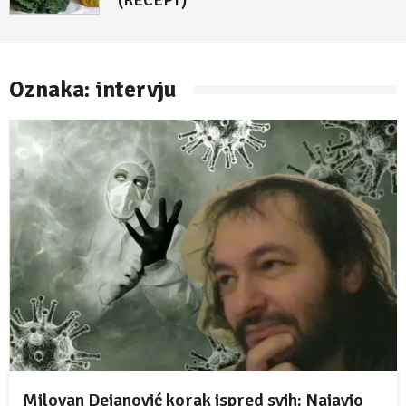
(RECEPT)
4. maj 2018.
Oznaka:
intervju
Milovan Dejanović korak ispred svih: Najavio