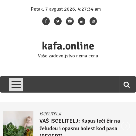
Skip
Petak, 7 avgust 2026, 4:27:34 am
to
content
kafa.online
Vaše zadovoljstvo nema cenu
ISCELITELJI
VAŠ ISCELITELJ: Kupus leči čir na
želudcu i opasnu bolest kod pasa