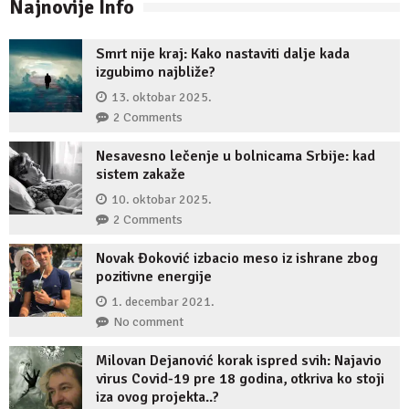
Najnovije Info
Smrt nije kraj: Kako nastaviti dalje kada
izgubimo najbliže?
13. oktobar 2025.
2 Comments
Nesavesno lečenje u bolnicama Srbije: kad
sistem zakaže
10. oktobar 2025.
2 Comments
Novak Đoković izbacio meso iz ishrane zbog
pozitivne energije
1. decembar 2021.
No comment
Milovan Dejanović korak ispred svih: Najavio
virus Covid-19 pre 18 godina, otkriva ko stoji
iza ovog projekta..?