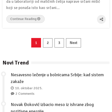
da u laboratoriji od matičnih ćelija naprave srčani mišić
koji se ponaša isto kao srčani…
Continue Reading
Paginacija
1
2
3
Next
članaka
Novi Trend
Nesavesno lečenje u bolnicama Srbije: kad sistem
zakaže
10. oktobar 2025.
2 Comments
Novak Đoković izbacio meso iz ishrane zbog
pozitivne energije