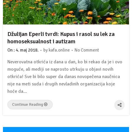
Džulijan Eperli tvrdi: Kupus i rasol su lek za
homoseksualnost i autizam
-
-
On :
4. maj 2018.
by
kafa.online
No Comment
Neverovatna otkrića iz dana u dan, ko bi rekao da je i ovo
moguće, ali mediji se naprosto utrkuju u objavi novih
otkrića! Sve bi bilo super da danas novopečena naučnica
nije na meti suda i drugih nevladinih organizacija koje
hoće da…
Continue Reading