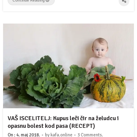
Continue Reading
VAŠ ISCELITELJ: Kupus leči čir na želudcu i
opasnu bolest kod pasa (RECEPT)
-
-
On :
4. maj 2018.
by
kafa.online
3 Comments.