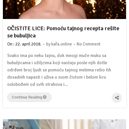
OČISTITE LICE: Pomoću tajnog recepta rešite
se bubuljica
-
-
On :
22. april 2018.
by
kafa.online
No Comment
Svako ima po neku tajnu, dok mnogi muče muku sa
bubuljicama i ožiljcima koji nastaju posle njih dotle
odrđeni broj ljudi se pomoću tajnog melema rešio tih
dosadnih napasti i uživa u svom čistom i belom licu
oslobođeni od svih strahova i…
Continue Reading