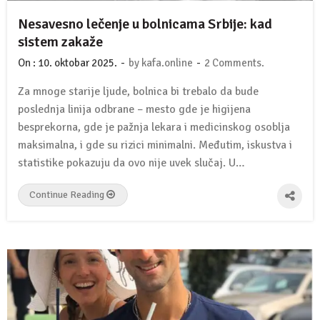
Nesavesno lečenje u bolnicama Srbije: kad
sistem zakaže
-
-
On :
10. oktobar 2025.
by
kafa.online
2 Comments.
Za mnoge starije ljude, bolnica bi trebalo da bude
poslednja linija odbrane – mesto gde je higijena
besprekorna, gde je pažnja lekara i medicinskog osoblja
maksimalna, i gde su rizici minimalni. Međutim, iskustva i
statistike pokazuju da ovo nije uvek slučaj. U…
Continue Reading