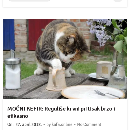
MOĆNI KEFIR: Reguliše krvni pritisak brzo i
efikasno
-
-
On :
27. april 2018.
by
kafa.online
No Comment