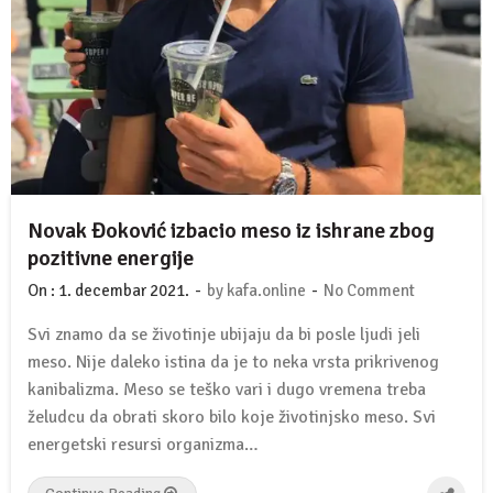
Novak Đoković izbacio meso iz ishrane zbog
pozitivne energije
-
-
On :
1. decembar 2021.
by
kafa.online
No Comment
Svi znamo da se životinje ubijaju da bi posle ljudi jeli
meso. Nije daleko istina da je to neka vrsta prikrivenog
kanibalizma. Meso se teško vari i dugo vremena treba
želudcu da obrati skoro bilo koje životinjsko meso. Svi
energetski resursi organizma…