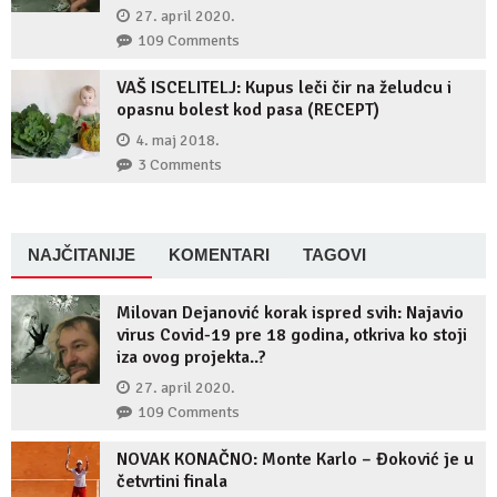
27. april 2020.
109 Comments
VAŠ ISCELITELJ: Kupus leči čir na želudcu i
opasnu bolest kod pasa (RECEPT)
4. maj 2018.
3 Comments
NAJČITANIJE
KOMENTARI
TAGOVI
Milovan Dejanović korak ispred svih: Najavio
virus Covid-19 pre 18 godina, otkriva ko stoji
iza ovog projekta..?
27. april 2020.
109 Comments
NOVAK KONAČNO: Monte Karlo – Đoković je u
četvrtini finala