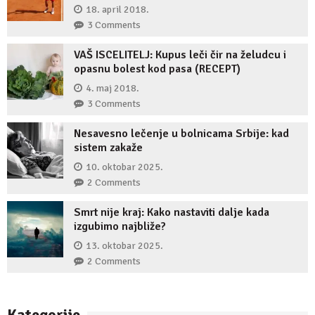
18. april 2018.
3 Comments
VAŠ ISCELITELJ: Kupus leči čir na želudcu i
opasnu bolest kod pasa (RECEPT)
4. maj 2018.
3 Comments
Nesavesno lečenje u bolnicama Srbije: kad
sistem zakaže
10. oktobar 2025.
2 Comments
Smrt nije kraj: Kako nastaviti dalje kada
izgubimo najbliže?
13. oktobar 2025.
2 Comments
Kategorije