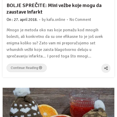
BOLJE SPREČITE: Mini vežbe koje mogu da
zaustave infarkt
-
-
On :
27. april 2018.
by
kafa.online
No Comment
Mnogo je metoda oko nas koje pomažu kod mnogih
bolesti, ali konkretno da su one efikasne to je još uvek
enigma koliko su? Zato vam mi preporučujemo set
vrhunskih vežbi koje zaista blagotvorno deluju u
sprečavanju infarkta… I pored toga što mnogi…
Continue Reading