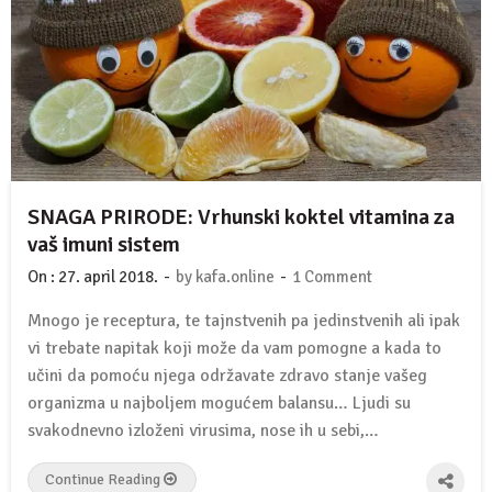
SNAGA PRIRODE: Vrhunski koktel vitamina za
vaš imuni sistem
-
-
On :
27. april 2018.
by
kafa.online
1 Comment
Mnogo je receptura, te tajnstvenih pa jedinstvenih ali ipak
vi trebate napitak koji može da vam pomogne a kada to
učini da pomoću njega održavate zdravo stanje vašeg
organizma u najboljem mogućem balansu… Ljudi su
svakodnevno izloženi virusima, nose ih u sebi,…
Continue Reading