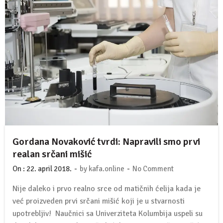
Gordana Novaković tvrdi: Napravili smo prvi
realan srčani mišić
-
-
On :
22. april 2018.
by
kafa.online
No Comment
Nije daleko i prvo realno srce od matičnih ćelija kada je
već proizveden prvi srčani mišić koji je u stvarnosti
upotrebljiv! Naučnici sa Univerziteta Kolumbija uspeli su