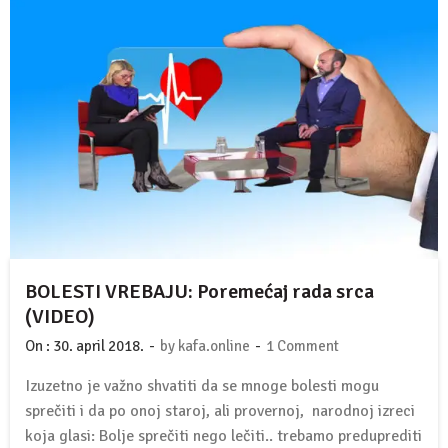
BOLESTI VREBAJU: Poremećaj rada srca
(VIDEO)
-
-
On :
30. april 2018.
by
kafa.online
1 Comment
Izuzetno je važno shvatiti da se mnoge bolesti mogu
sprečiti i da po onoj staroj, ali provernoj, narodnoj izreci
koja glasi: Bolje sprečiti nego lečiti.. trebamo preduprediti