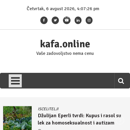
Skip
Četvrtak, 6 avgust 2026, 4:07:28 pm
to
content
kafa.online
Vaše zadovoljstvo nema cenu
MEDICINA
i: Kupus i rasol su
BOLESTI VREBAJU:
nost i autizam
srca (VIDEO)