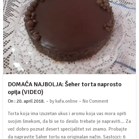
DOMAĆA NAJBOLJA: Šeher torta naprosto
opija (VIDEO)
-
-
On :
20. april 2018.
by
kafa.online
No Comment
Torta koja ima izuzetan ukus i aromu koja vas mora opiti
svojim šmekom, da bi se to desilo trebate je napraviti… Za
već dobro poznat desert specijalitet svi znamo. Probajte
da napravite Saher tortu na originalan način. Sastojci: 6