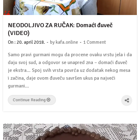
NEODOLJIVO ZA RUČAK: Domaći đuveč
(VIDEO)
-
-
On :
20. april 2018.
by
kafa.online
1 Comment
Samo pravi gurmani mogu da procene ovaku vrstu jela i da
daju svoj sud, a odgovor se unapred zna – domaći đuveč
je ekstra… Spoj svih vrsta povrća uz dodatak nekog mesa
i začina, daje ovom đuveču savršen ukus pa najveći
gurmani…
Continue Reading