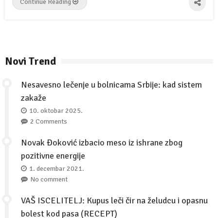
Continue Reading
Novi Trend
Nesavesno lečenje u bolnicama Srbije: kad sistem
zakaže
10. oktobar 2025.
2 Comments
Novak Đoković izbacio meso iz ishrane zbog
pozitivne energije
1. decembar 2021.
No comment
VAŠ ISCELITELJ: Kupus leči čir na želudcu i opasnu
bolest kod pasa (RECEPT)