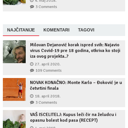
4. maj 2018.
3 Comments
NAJČITANIJE
KOMENTARI
TAGOVI
Milovan Dejanović korak ispred svih: Najavio
virus Covid-19 pre 18 godina, otkriva ko stoji
iza ovog projekta..?
27. april 2020.
109 Comments
NOVAK KONAČNO: Monte Karlo – Đoković je u
četvrtini finala
18. april 2018.
3 Comments
VAŠ ISCELITELJ: Kupus leči čir na želudcu i
opasnu bolest kod pasa (RECEPT)