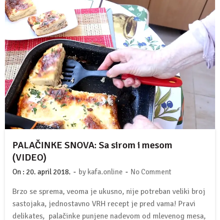
PALAČINKE SNOVA: Sa sirom i mesom
(VIDEO)
-
-
On :
20. april 2018.
by
kafa.online
No Comment
Brzo se sprema, veoma je ukusno, nije potreban veliki broj
sastojaka, jednostavno VRH recept je pred vama! Pravi
delikates, palačinke punjene nadevom od mlevenog mesa,