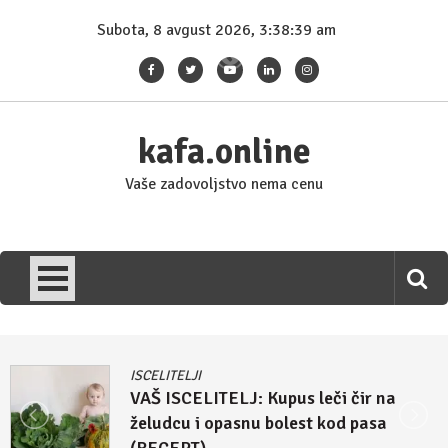
Skip
Subota, 8 avgust 2026, 3:38:40 am
to
content
kafa.online
Vaše zadovoljstvo nema cenu
ISCELITELJI
J: Kupus leči čir na
Džulijan Eperl
snu bolest kod pasa
lek za homos