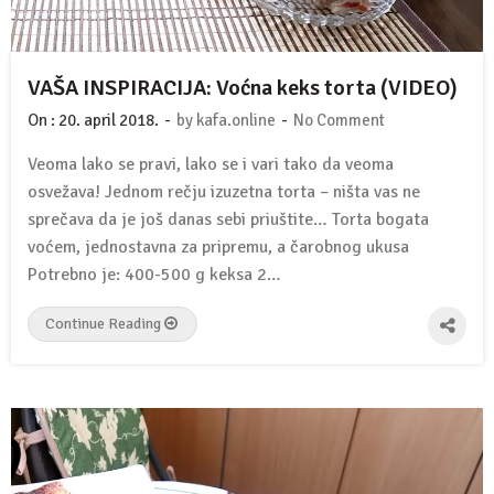
VAŠA INSPIRACIJA: Voćna keks torta (VIDEO)
-
-
On :
20. april 2018.
by
kafa.online
No Comment
Veoma lako se pravi, lako se i vari tako da veoma
osvežava! Jednom rečju izuzetna torta – ništa vas ne
sprečava da je još danas sebi priuštite… Torta bogata
voćem, jednostavna za pripremu, a čarobnog ukusa
Potrebno je: 400-500 g keksa 2…
Continue Reading