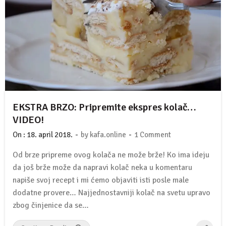
EKSTRA BRZO: Pripremite ekspres kolač…
VIDEO!
-
-
On :
18. april 2018.
by
kafa.online
1 Comment
Od brze pripreme ovog kolača ne može brže! Ko ima ideju
da još brže može da napravi kolač neka u komentaru
napiše svoj recept i mi ćemo objaviti isti posle male
dodatne provere… Najjednostavniji kolač na svetu upravo
zbog činjenice da se…