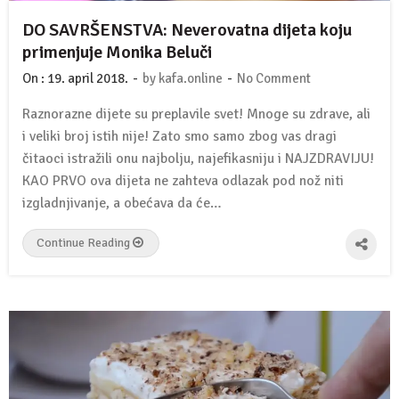
DO SAVRŠENSTVA: Neverovatna dijeta koju
primenjuje Monika Beluči
-
-
On :
19. april 2018.
by
kafa.online
No Comment
Raznorazne dijete su preplavile svet! Mnoge su zdrave, ali
i veliki broj istih nije! Zato smo samo zbog vas dragi
čitaoci istražili onu najbolju, najefikasniju i NAJZDRAVIJU!
KAO PRVO ova dijeta ne zahteva odlazak pod nož niti
izgladnjivanje, a obećava da će…
Continue Reading