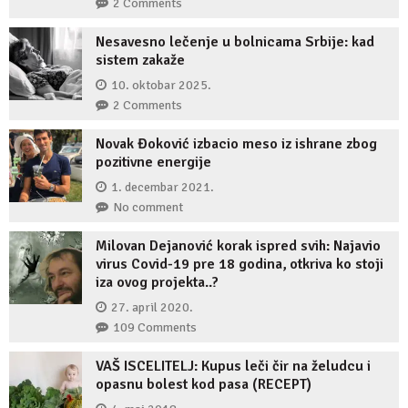
2 Comments
Nesavesno lečenje u bolnicama Srbije: kad
sistem zakaže
10. oktobar 2025.
2 Comments
Novak Đoković izbacio meso iz ishrane zbog
pozitivne energije
1. decembar 2021.
No comment
Milovan Dejanović korak ispred svih: Najavio
virus Covid-19 pre 18 godina, otkriva ko stoji
iza ovog projekta..?
27. april 2020.
109 Comments
VAŠ ISCELITELJ: Kupus leči čir na želudcu i
opasnu bolest kod pasa (RECEPT)