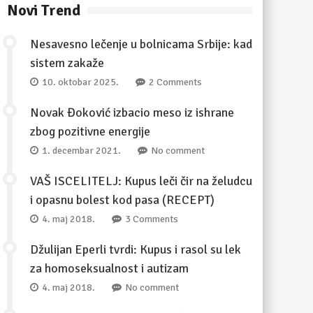
Novi Trend
Nesavesno lečenje u bolnicama Srbije: kad
sistem zakaže
10. oktobar 2025.
2 Comments
Novak Đoković izbacio meso iz ishrane
zbog pozitivne energije
1. decembar 2021.
No comment
VAŠ ISCELITELJ: Kupus leči čir na želudcu
i opasnu bolest kod pasa (RECEPT)
4. maj 2018.
3 Comments
Džulijan Eperli tvrdi: Kupus i rasol su lek
za homoseksualnost i autizam
4. maj 2018.
No comment