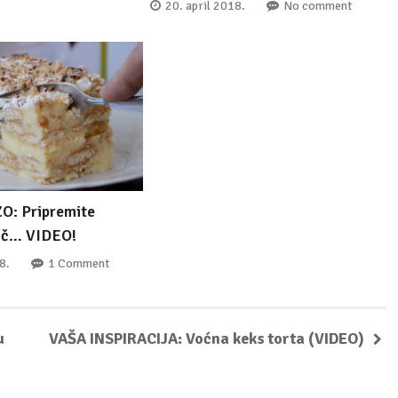
20. april 2018.
No comment
O: Pripremite
ač… VIDEO!
8.
1 Comment
u
VAŠA INSPIRACIJA: Voćna keks torta (VIDEO)