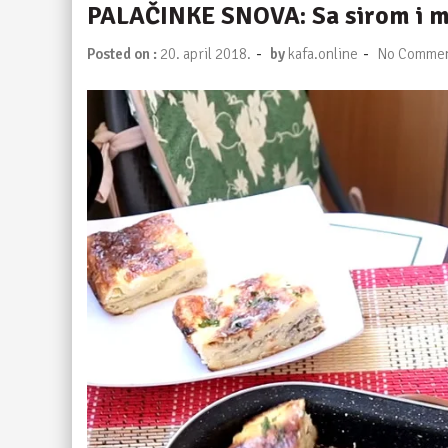
PALAČINKE SNOVA: Sa sirom i 
-
-
Posted on :
20. april 2018.
by
kafa.online
No Comme