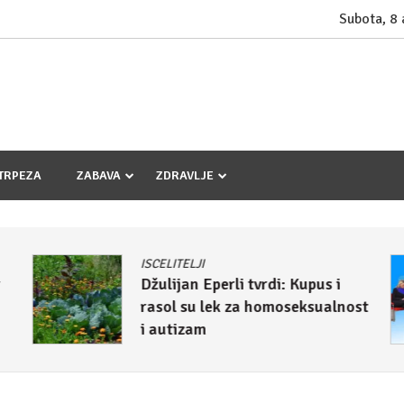
Subota, 8
TRPEZA
ZABAVA
ZDRAVLJE
MEDICINA
BOLESTI VREBAJU: Poremećaj
st
rada srca (VIDEO)
30. april 2018.