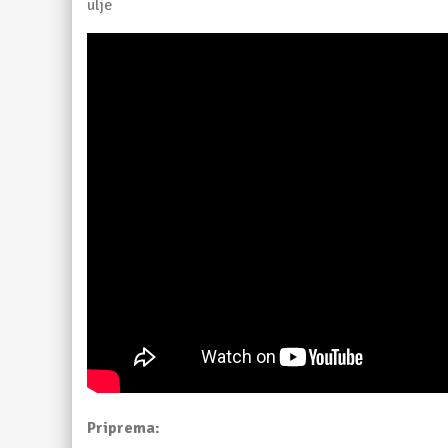
ulje
Priprema: