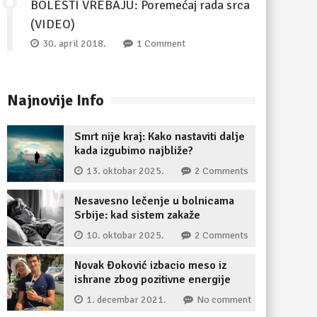
BOLESTI VREBAJU: Poremećaj rada srca
(VIDEO)
30. april 2018.
1 Comment
Najnovije Info
Smrt nije kraj: Kako nastaviti dalje
kada izgubimo najbliže?
13. oktobar 2025.
2 Comments
Nesavesno lečenje u bolnicama
Srbije: kad sistem zakaže
10. oktobar 2025.
2 Comments
Novak Đoković izbacio meso iz
ishrane zbog pozitivne energije
1. decembar 2021.
No comment