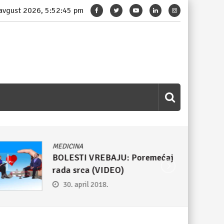
 avgust 2026, 5:52:46 pm
MEDICINA
BOLJE SPREČITE: Mini vežbe
koje mogu da zaustave infarkt
27. april 2018.