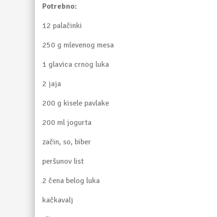
Potrebno:
12 palačinki
250 g mlevenog mesa
1 glavica crnog luka
2 jaja
200 g kisele pavlake
200 ml jogurta
začin, so, biber
peršunov list
2 čena belog luka
kačkavalj