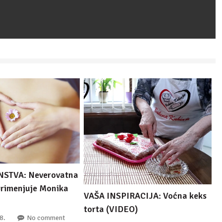
STVA: Neverovatna
 primenjuje Monika
VAŠA INSPIRACIJA: Voćna keks
torta (VIDEO)
8.
No comment