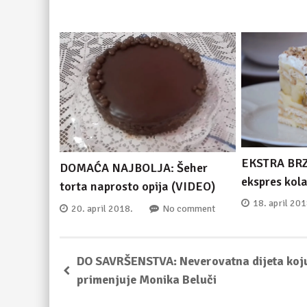
EKSTRA BRZ
DOMAĆA NAJBOLJA: Šeher
ekspres kol
torta naprosto opija (VIDEO)
18. april 201
20. april 2018.
No comment
DO SAVRŠENSTVA: Neverovatna dijeta koj
primenjuje Monika Beluči