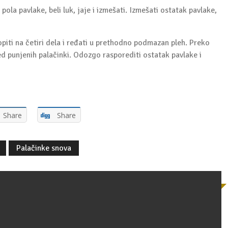
 pola pavlake, beli luk, jaje i izmešati. Izmešati ostatak pavlake,
piti na četiri dela i ređati u prethodno podmazan pleh. Preko
d punjenih palačinki. Odozgo rasporediti ostatak pavlake i
Share
Share
Palačinke snova