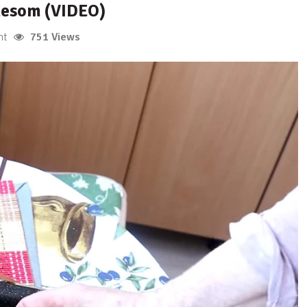
mesom (VIDEO)
751 Views
nt