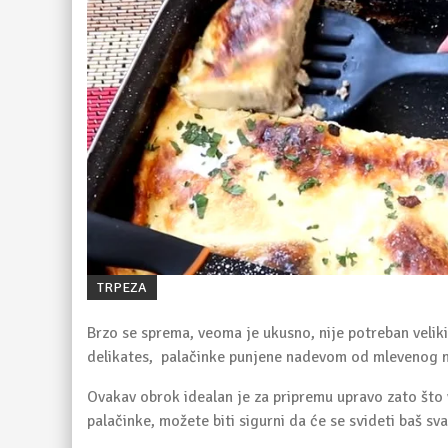
TRPEZA
Brzo se sprema, veoma je ukusno, nije potreban velik
delikates, palačinke punjene nadevom od mlevenog me
Ovakav obrok idealan je za pripremu upravo zato što 
palačinke, možete biti sigurni da će se svideti baš sv