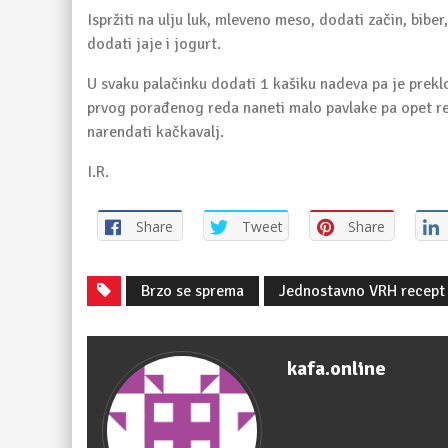
Ispržiti na ulju luk, mleveno meso, dodati začin, biber,
dodati jaje i jogurt.
U svaku palačinku dodati 1 kašiku nadeva pa je preklo
prvog porađenog reda naneti malo pavlake pa opet re
narendati kačkavalj.
I.R.
Share
Tweet
Share
Brzo se sprema
Jednostavno VRH recept
kafa.online