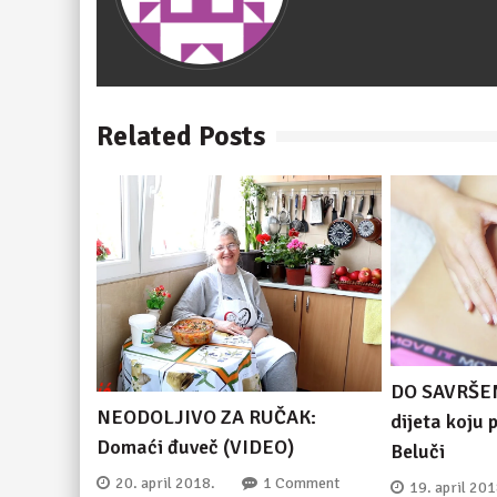
Related Posts
DO SAVRŠEN
NEODOLJIVO ZA RUČAK:
dijeta koju
Domaći đuveč (VIDEO)
Beluči
20. april 2018.
1 Comment
19. april 201