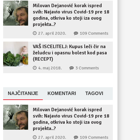
Milovan Dejanović korak ispred
svih: Najavio virus Covid-19 pre 18
godina, otkriva ko stoji iza ovog
projekta..?
27. april 2020.
109 Comments
VAŠ ISCELITELJ: Kupus leči čir na
želudcu i opasnu bolest kod pasa
(RECEPT)
4. maj 2018.
3 Comments
NAJČITANIJE
KOMENTARI
TAGOVI
Milovan Dejanović korak ispred
svih: Najavio virus Covid-19 pre 18
godina, otkriva ko stoji iza ovog
projekta..?
27. april 2020.
109 Comments