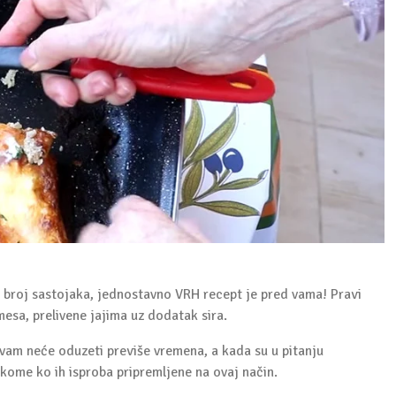
i broj sastojaka, jednostavno VRH recept je pred vama! Pravi
sa, prelivene jajima uz dodatak sira.
vam neće oduzeti previše vremena, a kada su u pitanju
akome ko ih isproba pripremljene na ovaj način.