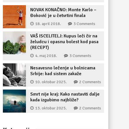
NOVAK KONAČNO: Monte Karlo –
Đoković je u četvrtini finala
18. april 2018.
3 Comments
VAŠ ISCELITELJ: Kupus leči čir na
želudcu i opasnu bolest kod pasa
(RECEPT)
4. maj 2018.
3 Comments
Nesavesno lečenje u bolnicama
Srbije: kad sistem zakaže
10. oktobar 2025.
2 Comments
Smrt nije kraj: Kako nastaviti dalje
kada izgubimo najbliže?
13. oktobar 2025.
2 Comments