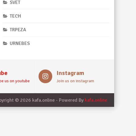
SVET
TECH
TRPEZA
URNEBES
ube
Instagram
be us on youtube
Join us on instagram
pyright © 2026 kafa.online - Powered By
kafa.online