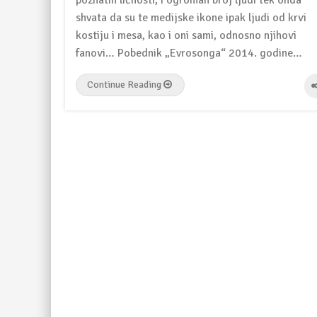
poznatih ličnosti, i ogroman broj ljudi tek onda
shvata da su te medijske ikone ipak ljudi od krvi
kostiju i mesa, kao i oni sami, odnosno njihovi
fanovi… Pobednik „Evrosonga“ 2014. godine…
Continue Reading