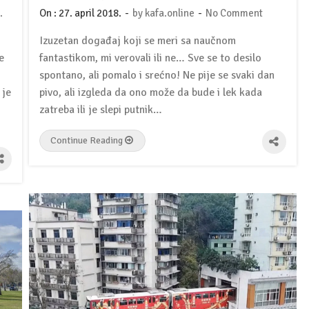
-
-
.
On :
27. april 2018.
by
kafa.online
No Comment
Izuzetan događaj koji se meri sa naučnom
e
fantastikom, mi verovali ili ne… Sve se to desilo
spontano, ali pomalo i srećno! Ne pije se svaki dan
 je
pivo, ali izgleda da ono može da bude i lek kada
zatreba ili je slepi putnik…
Continue Reading