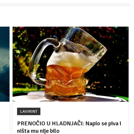
LAVIRINT
PRENOĆIO U HLADNJAČI: Napio se piva i
ništa mu nije bilo