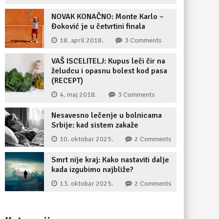
NOVAK KONAČNO: Monte Karlo –
Đoković je u četvrtini finala
18. april 2018.
3 Comments
VAŠ ISCELITELJ: Kupus leči čir na
želudcu i opasnu bolest kod pasa
(RECEPT)
4. maj 2018.
3 Comments
Nesavesno lečenje u bolnicama
Srbije: kad sistem zakaže
10. oktobar 2025.
2 Comments
Smrt nije kraj: Kako nastaviti dalje
kada izgubimo najbliže?
13. oktobar 2025.
2 Comments