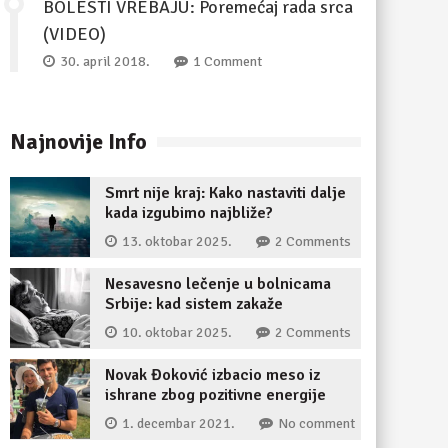
BOLESTI VREBAJU: Poremećaj rada srca
(VIDEO)
30. april 2018.
1 Comment
Najnovije Info
Smrt nije kraj: Kako nastaviti dalje
kada izgubimo najbliže?
13. oktobar 2025.
2 Comments
Nesavesno lečenje u bolnicama
Srbije: kad sistem zakaže
10. oktobar 2025.
2 Comments
Novak Đoković izbacio meso iz
ishrane zbog pozitivne energije
1. decembar 2021.
No comment