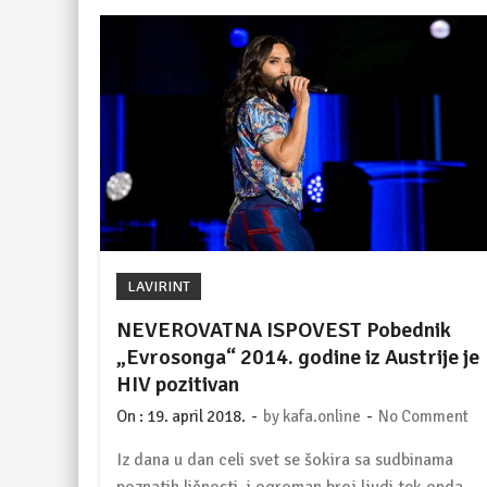
LAVIRINT
NEVEROVATNA ISPOVEST Pobednik
„Evrosonga“ 2014. godine iz Austrije je
HIV pozitivan
-
-
On :
19. april 2018.
by
kafa.online
No Comment
Iz dana u dan celi svet se šokira sa sudbinama