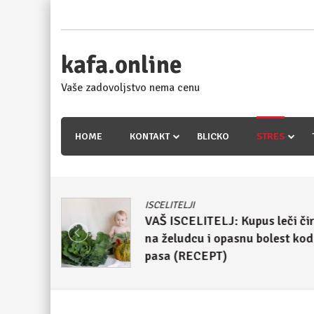
Skip
to
content
kafa.online
Vaše zadovoljstvo nema cenu
HOME
KONTAKT
BLICKO
STRES
ISCELITELJI
meso iz
VAŠ ISCELITELJ: Kupus leči či
nergije
na želudcu i opasnu bolest kod
pasa (RECEPT)
4. maj 2018.