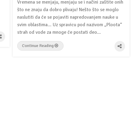
Vremena se menjaju, menjaju se i načini zaštite onih
što ne znaju da dobro plivaju! Nešto što se moglo
naslutiti da će se pojaviti napredovanjem nauke u
svim oblastima… Uz spravicu pod nazivom „Ploota“
strah od vode za mnoge će postati deo…
Continue Reading