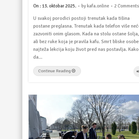
-
-
On :
13. oktobar 2025.
by
kafa.online
2 Comments
U svakoj porodici postoji trenutak kada tišina
postane preglasna. Trenutak kada telefon više neć
zazvoniti onim glasom. Kada na stolu ostane šolja,
ali bez ruke koja je pravila kafu. Smrt bliske osobe
najteža lekcija koju život pred nas postavlja. Kako
da…
Continue Reading