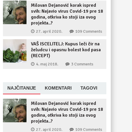
Milovan Dejanović korak ispred
svih: Najavio virus Covid-19 pre 18
godina, otkriva ko stoji iza ovog
projekta..?
27. april 2020.
109 Comments
VAŠ ISCELITELJ: Kupus leči čir na
želudcu i opasnu bolest kod pasa
(RECEPT)
4. maj 2018.
3 Comments
NAJČITANIJE
KOMENTARI
TAGOVI
Milovan Dejanović korak ispred
svih: Najavio virus Covid-19 pre 18
godina, otkriva ko stoji iza ovog
projekta..?
27. april 2020.
109 Comments