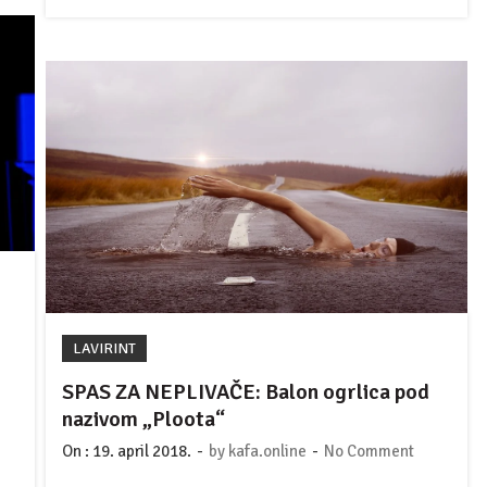
LAVIRINT
SPAS ZA NEPLIVAČE: Balon ogrlica pod
nazivom „Ploota“
-
-
On :
19. april 2018.
by
kafa.online
No Comment