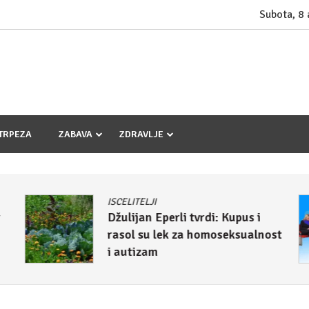
Subota, 8
TRPEZA
ZABAVA
ZDRAVLJE
ISCELITELJI
r
Džulijan Eperli tvrdi: Kupus i
rasol su lek za homoseksualnost
i autizam