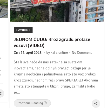
LAVIRINT
JEDNOM ČUDO: Kroz zgradu prolaze
vozovi (VIDEO)
-
-
On :
22. april 2018.
by
kafa.online
No Comment
a
Šta li sve neće da nas zatekne sa svetskim
inovacijama, jedna od njih privlači pažnju jer je
o
krajnje neobična i jedinstvena zato što voz prolazi
“
kroz zgradu, jednom reči pravi SPEKTAKL! Ako vam
e…
smeta što stanujete u blizini pruge, zamislite kako
je…
Continue Reading