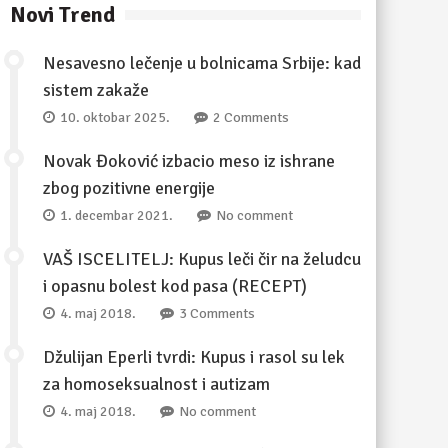
Novi Trend
Nesavesno lečenje u bolnicama Srbije: kad
sistem zakaže
10. oktobar 2025.
2 Comments
Novak Đoković izbacio meso iz ishrane
zbog pozitivne energije
1. decembar 2021.
No comment
VAŠ ISCELITELJ: Kupus leči čir na želudcu
i opasnu bolest kod pasa (RECEPT)
4. maj 2018.
3 Comments
Džulijan Eperli tvrdi: Kupus i rasol su lek
za homoseksualnost i autizam
4. maj 2018.
No comment