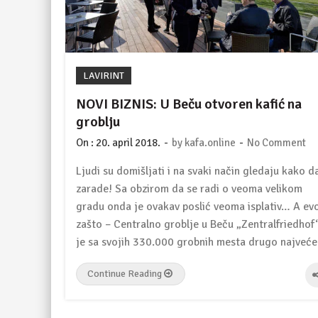
LAVIRINT
NOVI BIZNIS: U Beču otvoren kafić na
groblju
-
-
On :
20. april 2018.
by
kafa.online
No Comment
Ljudi su domišljati i na svaki način gledaju kako d
zarade! Sa obzirom da se radi o veoma velikom
gradu onda je ovakav poslić veoma isplativ… A ev
zašto – Centralno groblje u Beču „Zentralfriedhof
je sa svojih 330.000 grobnih mesta drugo najveć
Continue Reading