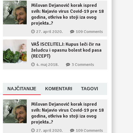
Milovan Dejanović korak ispred
svih: Najavio virus Covid-19 pre 18
godina, otkriva ko stoji iza ovog
projekta..?
27. april 2020.
109 Comments
VAŠ ISCELITELJ: Kupus leči čir na
želudcu i opasnu bolest kod pasa
(RECEPT)
4. maj 2018.
3 Comments
NAJČITANIJE
KOMENTARI
TAGOVI
Milovan Dejanović korak ispred
svih: Najavio virus Covid-19 pre 18
godina, otkriva ko stoji iza ovog
projekta..?
27. april 2020.
109 Comments