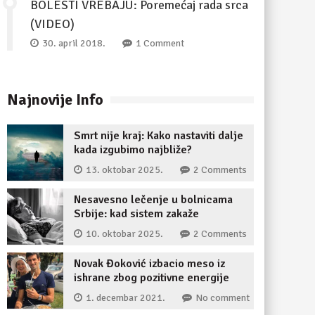
BOLESTI VREBAJU: Poremećaj rada srca
(VIDEO)
30. april 2018.
1 Comment
Najnovije Info
Smrt nije kraj: Kako nastaviti dalje
kada izgubimo najbliže?
13. oktobar 2025.
2 Comments
Nesavesno lečenje u bolnicama
Srbije: kad sistem zakaže
10. oktobar 2025.
2 Comments
Novak Đoković izbacio meso iz
ishrane zbog pozitivne energije
1. decembar 2021.
No comment