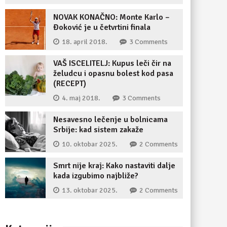
NOVAK KONAČNO: Monte Karlo –
Đoković je u četvrtini finala
18. april 2018.
3 Comments
VAŠ ISCELITELJ: Kupus leči čir na
želudcu i opasnu bolest kod pasa
(RECEPT)
4. maj 2018.
3 Comments
Nesavesno lečenje u bolnicama
Srbije: kad sistem zakaže
10. oktobar 2025.
2 Comments
Smrt nije kraj: Kako nastaviti dalje
kada izgubimo najbliže?
13. oktobar 2025.
2 Comments