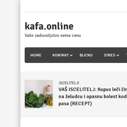
Skip
to
content
kafa.online
Vaše zadovoljstvo nema cenu
HOME
KONTAKT
BLICKO
STRES
ISCELITELJI
meso iz
VAŠ ISCELITELJ: Kupus leči či
nergije
na želudcu i opasnu bolest kod
pasa (RECEPT)
4. maj 2018.