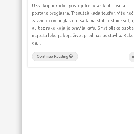
U svakoj porodici postoji trenutak kada tišina
postane preglasna. Trenutak kada telefon više neć
zazvoniti onim glasom. Kada na stolu ostane šolja,
ali bez ruke koja je pravila kafu. Smrt bliske osobe
najteža lekcija koju život pred nas postavlja. Kako
da…
Continue Reading