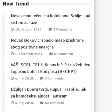
Novi Trend
Nesavesno lečenje u bolnicama Srbije: kad
sistem zakaže
10. oktobar 2025.
2 Comments
Novak Đoković izbacio meso iz ishrane
zbog pozitivne energije
1. decembar 2021.
No comment
VAŠ ISCELITELJ: Kupus leči čir na želudcu
i opasnu bolest kod pasa (RECEPT)
4. maj 2018.
3 Comments
Džulijan Eperli tvrdi: Kupus i rasol su lek
za homoseksualnost i autizam
4. maj 2018.
No comment