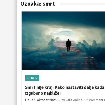
Oznaka:
smrt
STRES
Smrt nije kraj: Kako nastaviti dalje kada
izgubimo najbliže?
-
-
On :
13. oktobar 2025.
by
kafa.online
2 Comments