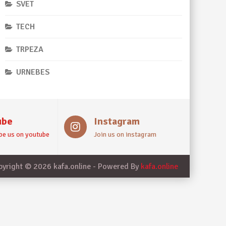
SVET
TECH
TRPEZA
URNEBES
ube
Instagram
be us on youtube
Join us on instagram
pyright © 2026 kafa.online - Powered By
kafa.online