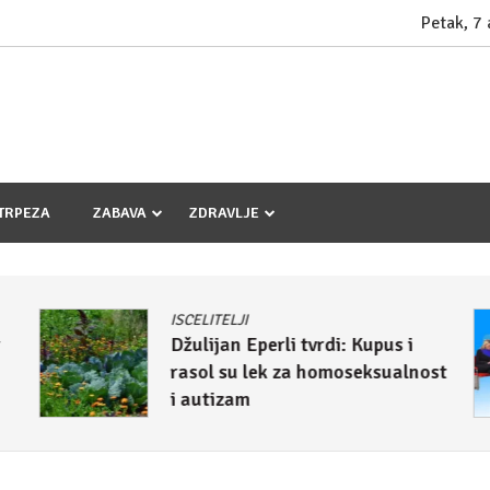
Petak, 7
TRPEZA
ZABAVA
ZDRAVLJE
ISCELITELJI
r
Džulijan Eperli tvrdi: Kupus i
rasol su lek za homoseksualnost
i autizam