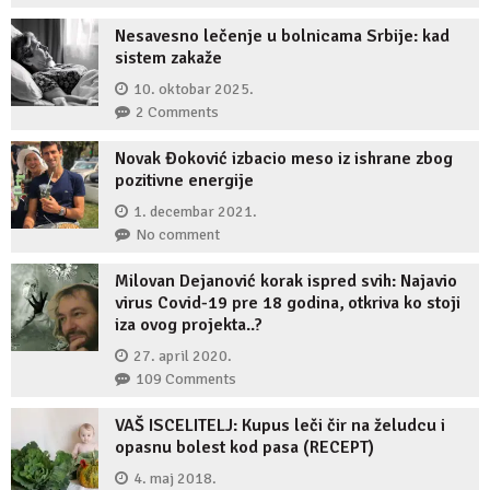
Nesavesno lečenje u bolnicama Srbije: kad
sistem zakaže
10. oktobar 2025.
2 Comments
Novak Đoković izbacio meso iz ishrane zbog
pozitivne energije
1. decembar 2021.
No comment
Milovan Dejanović korak ispred svih: Najavio
virus Covid-19 pre 18 godina, otkriva ko stoji
iza ovog projekta..?
27. april 2020.
109 Comments
VAŠ ISCELITELJ: Kupus leči čir na želudcu i
opasnu bolest kod pasa (RECEPT)
4. maj 2018.