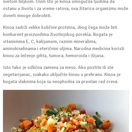
svetom biljkom. Osim što je kinoa omogućila ljudima da
ostanu u životu i za vreme ratova, ova žitarica organizmu može
doneti mnoge dobrobiti.
Kinoa sadrži velike količine proteina, zbog čega može biti
konkurent proizvodima životinjskog porekla. Bogata je
vitaminima E, C, kalijumom, raznim mineralima,
aminokiselinama i eteričnim uljima. Narodna medicina koristi
kinou za lečenje gihta, tumora, hemoroida i išijasa.
Isto tako je odlična zamena za meso. Ako postite ili ste
vegetarijanac, svakako uključite kinou u prehranu. Kinoa je
bogata vlaknima koja su neophodna za pravilan rad creva.