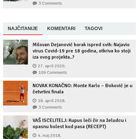
3 Comments
NAJČITANIJE
KOMENTARI
TAGOVI
Milovan Dejanović korak ispred svih: Najavio
virus Covid-19 pre 18 godina, otkriva ko stoji
iza ovog projekta..?
27. april 2020.
109 Comments
NOVAK KONAČNO: Monte Karlo – Đoković je u
četvrtini finala
18. april 2018.
3 Comments
VAŠ ISCELITELJ: Kupus leči čir na želudcu i
opasnu bolest kod pasa (RECEPT)
4. maj 2018.