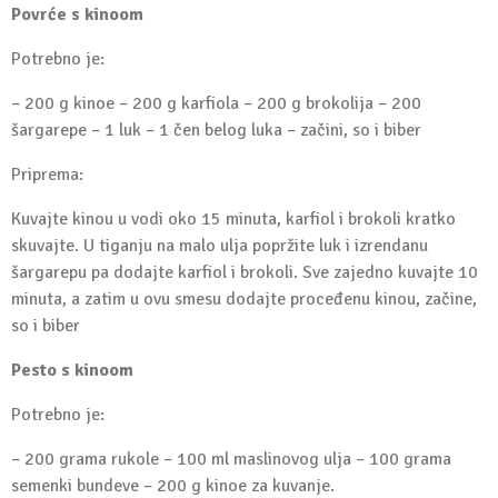
Povrće s kinoom
Potrebno je:
– 200 g kinoe – 200 g karfiola – 200 g brokolija – 200
šargarepe – 1 luk – 1 čen belog luka – začini, so i biber
Priprema:
Kuvajte kinou u vodi oko 15 minuta, karfiol i brokoli kratko
skuvajte. U tiganju na malo ulja popržite luk i izrendanu
šargarepu pa dodajte karfiol i brokoli. Sve zajedno kuvajte 10
minuta, a zatim u ovu smesu dodajte proceđenu kinou, začine,
so i biber
Pesto s kinoom
Potrebno je:
– 200 grama rukole – 100 ml maslinovog ulja – 100 grama
semenki bundeve – 200 g kinoe za kuvanje.