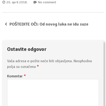
20. april 2018.
No comment
POŠTEDITE OČI: Od novog luka ne idu suze
Ostavite odgovor
Vaša adresa e-pošte neće biti objavljena.
Neophodna
*
polja su označena
*
Komentar