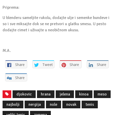
Priprema:
U blenderu sameljite rukolu, dodajte ulje i semenke bundeve i
so i sve miksajte dok se ne pretvori u glatku smesu. U pesto
dodajte cimet i uživajte u neobičnom ukusu.
M.A.
Share
Tweet
Share
Share
Share
djokovic
hrana
jelena
kinoa
meso
najbolji
nergija
nole
novak
tenis
veliki tenis
zamena