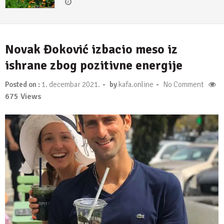
Novak Đoković izbacio meso iz
ishrane zbog pozitivne energije
-
-
Posted on :
1. decembar 2021.
by
kafa.online
No Comment
675 Views