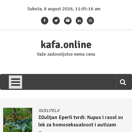
Skip
Subota, 8 avgust 2026, 11:05:18 am
to
content
kafa.online
Vaše zadovoljstvo nema cenu
ISCELITELJI
Džulijan Eperli tvrdi: Kupus i rasol su
lek za homoseksualnost i autizam