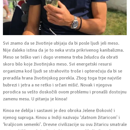
Svi znamo da se životinje ubijaju da bi posle ljudi jeli meso.
Nije daleko istina da je to neka vrsta prikrivenog kanibalizma.
Meso se teško vari i dugo vremena treba želudcu da obrati
skoro bilo koje životinjsko meso. Svi energetski resursi
organizma kod ljudi se strahovito troše i opterećuju da bi se
preradila hrana životinjskog porekla. Zbog toga trpe najviše
bubrezi i jetra a ne retko i srčani mišić. Novak i njegova
porodica su vešto doskočili ovom problemu i pronašli dostojnu
zamenu mesu. U pitanju je kinoa!
Kinoa ne deblja i sastavni je deo obroka Jelene Đoković i
njenog supruga. Kinou u Indiji nazivaju ‘zlatnom žitaricom’ i
‘kraljicom semenki’. Drevne civilizacije su ovu žitaricu smatrale