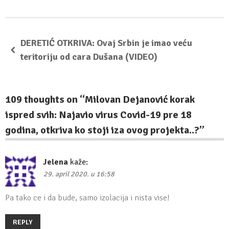
DERETIĆ OTKRIVA: Ovaj Srbin je imao veću
teritoriju od cara Dušana (VIDEO)
109 thoughts on “
Milovan Dejanović korak
ispred svih: Najavio virus Covid-19 pre 18
godina, otkriva ko stoji iza ovog projekta..?
”
Jelena
kaže:
29. april 2020. u 16:58
Pa tako ce i da bude, samo izolacija i nista vise!
REPLY