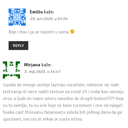
Emilio
kaže:
29. jun 2020. u 01:04
Nije citav i ja se slazem s vama
REPLY
Mirjana
kaže:
5. maj 2020. u 14:47
Ispada da mnoge zemlje laziraju rezultate, odnosno ne rade
testiranja ili nece raditi testove za covid-19 i onda kao nemaju
virus a ljudi im inace umiru navodno do drugih bolesti???? Koje
su to zemlje, to su one koje se bave turizmom i zive od njega!!
Svaka cast Milovanu Dejanovicu volela bih jednog dana da ga
upoznam, ovo sto je rekao je susta istina.