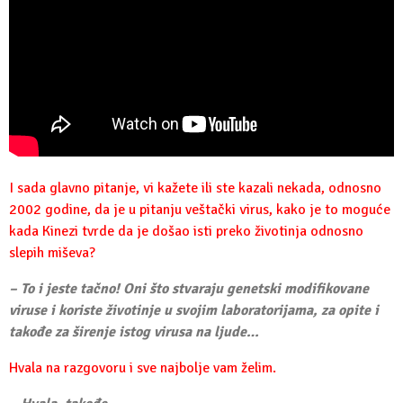
I sada glavno pitanje, vi kažete ili ste kazali nekada, odnosno
2002 godine, da je u pitanju veštački virus, kako je to moguće
kada Kinezi tvrde da je došao isti preko životinja odnosno
slepih miševa?
– To i jeste tačno! Oni što stvaraju genetski modifikovane
viruse i koriste životinje u svojim laboratorijama, za opite i
takođe za širenje istog virusa na ljude…
Hvala na razgovoru i sve najbolje vam želim.