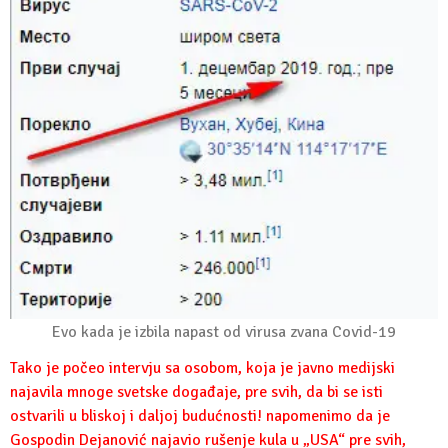
Evo kada je izbila napast od virusa zvana Covid-19
Tako je počeo intervju sa osobom, koja je javno medijski
najavila mnoge svetske događaje, pre svih, da bi se isti
ostvarili u bliskoj i daljoj budućnosti! napomenimo da je
Gospodin Dejanović najavio rušenje kula u „USA“ pre svih,