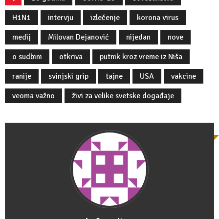
H1N1
intervju
izlečenje
korona virus
medij
Milovan Dejanović
nijedan
nove
o sudbini
otkriva
putnik kroz vreme iz Niša
ranije
svinjski grip
tajne
USA
vakcine
veoma važno
živi za velike svetske događaje