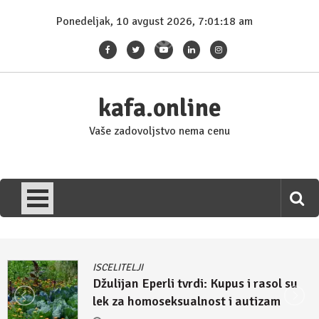
Skip
Ponedeljak, 10 avgust 2026, 7:01:19 am
to
content
kafa.online
Vaše zadovoljstvo nema cenu
MEDICINA
BOLESTI VREBAJU: Poremećaj rada
srca (VIDEO)