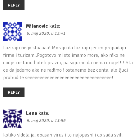
REPLY
Milanovic
kaže:
6. maj 2020. u 13:41
Laziraju nego staaaaa! Moraju da laziraju jer im propadaju
firme i turizam..Pogotovo mi sto imamo more, ako niko ne
dodje i ostanu hoteli prazni, pa sigurno da nema druge!!!! Sta
ce da jedemo ako ne radimo i ostanemo bez centa, alo ljudi
probudite seeeeeeeeeeeeeeeeeeeeeeeeeeeeeeeeee!
REPLY
Lena
kaže:
6. maj 2020. u 13:56
koliko videla ja, opasan virus i to najopasniji do sada svih