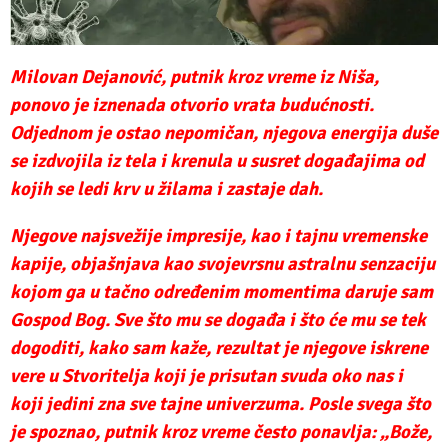
Milovan Dejanović, putnik kroz vreme iz Niša,
ponovo je iznenada otvorio vrata budućnosti.
Odjednom je ostao nepomičan, njegova energija duše
se izdvojila iz tela i krenula u susret događajima od
kojih se ledi krv u žilama i zastaje dah.
Njegove najsvežije impresije
, kao i tajnu vremenske
kapije, objašnjava kao svojevrsnu astralnu senzaciju
kojom ga u tačno određenim momentima daruje sam
Gospod Bog. Sve što mu se događa i što će mu se tek
dogoditi, kako sam kaže, rezultat je njegove iskrene
vere u Stvoritelja koji je prisutan svuda oko nas i
koji jedini zna sve tajne univerzuma. Posle svega što
je spoznao, putnik kroz vreme često ponavlja: „Bože,