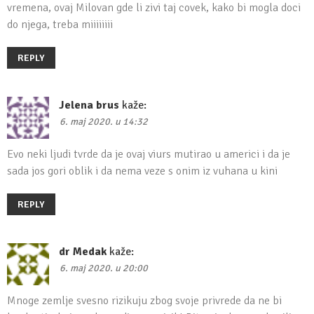
vremena, ovaj Milovan gde li zivi taj covek, kako bi mogla doci
do njega, treba miiiiiiii
REPLY
Jelena brus
kaže:
6. maj 2020. u 14:32
Evo neki ljudi tvrde da je ovaj viurs mutirao u americi i da je
sada jos gori oblik i da nema veze s onim iz vuhana u kini
REPLY
dr Medak
kaže:
6. maj 2020. u 20:00
Mnoge zemlje svesno rizikuju zbog svoje privrede da ne bi