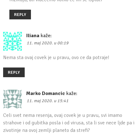
REPLY
Iliana
kaže:
11. maj 2020. u 00:19
Nema sta ovaj covek je u pravu, ovo ce da potraje!
REPLY
Marko Domancic
kaže:
11. maj 2020. u 15:41
Celi svet nema resenja, ovaj covek je u pravu, svi imamo
strahove i od gubitka posla i od virusa, sta li sve nece ljde pa i
zivotinje na ovoj zemlji planeto da strefi?