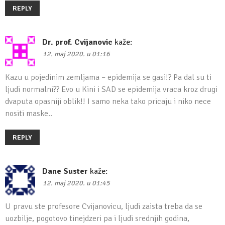
REPLY
Dr. prof. Cvijanovic
kaže:
12. maj 2020. u 01:16
Kazu u pojedinim zemljama – epidemija se gasi!? Pa dal su ti
ljudi normalni?? Evo u Kini i SAD se epidemija vraca kroz drugi
dvaputa opasniji oblik!! I samo neka tako pricaju i niko nece
nositi maske..
REPLY
Dane Suster
kaže:
12. maj 2020. u 01:45
U pravu ste profesore Cvijanovicu, ljudi zaista treba da se
uozbilje, pogotovo tinejdzeri pa i ljudi srednjih godina,