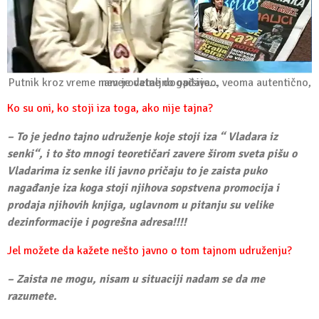
Putnik kroz vreme nam je detaljno opisivao, veoma autentično, neverovatne događaje…
Ko su oni, ko stoji iza toga, ako nije tajna?
– To je jedno tajno udruženje koje stoji iza “ Vladara iz
senki“, i to što mnogi teoretičari zavere širom sveta pišu o
Vladarima iz senke ili javno pričaju to je zaista puko
nagađanje iza koga stoji njihova sopstvena promocija i
prodaja njihovih knjiga, uglavnom u pitanju su velike
dezinformacije i pogrešna adresa!!!!
Jel možete da kažete nešto javno o tom tajnom udruženju?
– Zaista ne mogu, nisam u situaciji nadam se da me
razumete.