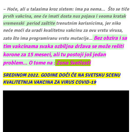
– Hoće, ali u talasima kroz sistem: ima pa nema… Što se tiče
prvih vakcina, one će imati dosta nus pojava i veoma kratak
vremenski period zaštite
trenutnim korisnicima, jer niko
neće moći da uradi kvalitetnu vakcinu za ovu vrstu virusa,
Bez obzira i sa
zato što ima programiranu vrstu mutacije…
tim vakcinama svaka ozbiljna država se može rešiti
korone za 15 meseci, ali tu postoji još jedan
problem… O tome na :
Zona Svetlosti
SREDINOM 2022. GODINE DOĆI ĆE NA SVETSKU SCENU
KVALITETNIJA VAKCINA ZA VIRUS COVID-19