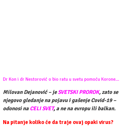
Dr Kon i dr Nestorović o bio ratu u svetu pomoću Korone…
Milovan Dejanović – je
SVETSKI PROROK
, zato se
njegovo gledanje na pojavu i gašenje Covid-19 –
odonosi na
CELI SVET
,
a ne na evropu ili balkan.
Na pitanje koliko će da traje ovaj opaki virus?