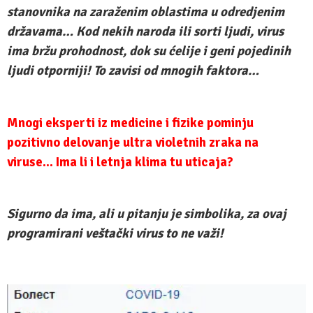
stanovnika na zaraženim oblastima u odredjenim
državama… Kod nekih naroda ili sorti ljudi, virus
ima bržu prohodnost, dok su ćelije i geni pojedinih
ljudi otporniji! To zavisi od mnogih faktora…
Mnogi eksperti iz medicine i fizike pominju
pozitivno delovanje ultra violetnih zraka na
viruse… Ima li i letnja klima tu uticaja?
Sigurno da ima, ali u pitanju je simbolika, za ovaj
programirani veštački virus to ne važi!