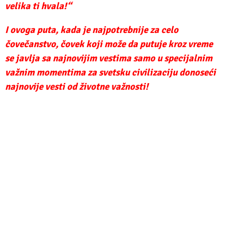
velika ti hvala!“
I ovoga puta, kada je najpotrebnije za celo
čovečanstvo, čovek koji može da putuje kroz vreme
se javlja sa najnovijim vestima samo u specijalnim
važnim momentima za svetsku civilizaciju donoseći
najnovije vesti od životne važnosti!