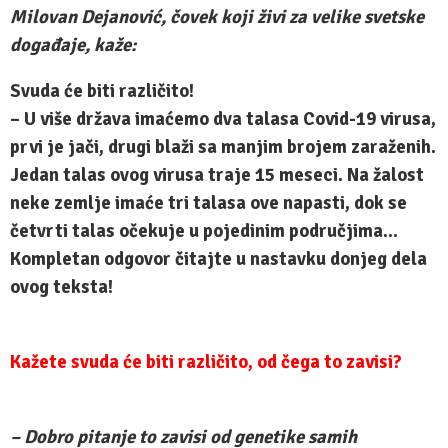
Milovan Dejanović, čovek koji živi za velike svetske
događaje, kaže:
Svuda će biti različito!
– U više država imaćemo dva talasa Covid-19 virusa,
prvi je jači, drugi blaži sa manjim brojem zaraženih.
Jedan talas ovog virusa traje 15 meseci. Na žalost
neke zemlje imaće tri talasa ove napasti, dok se
četvrti talas očekuje u pojedinim područjima…
Kompletan odgovor čitajte u nastavku donjeg dela
ovog teksta!
Kažete svuda će biti različito, od čega to zavisi?
– Dobro pitanje to zavisi od genetike samih