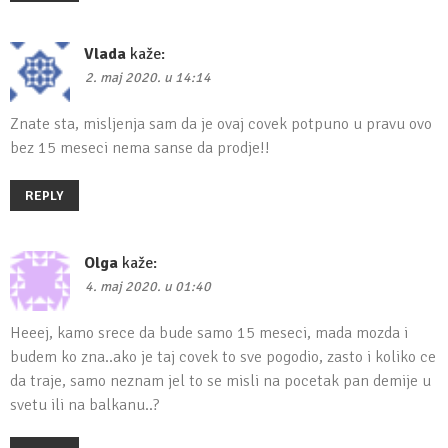
Vlada
kaže:
2. maj 2020. u 14:14
Znate sta, misljenja sam da je ovaj covek potpuno u pravu ovo
bez 15 meseci nema sanse da prodje!!
REPLY
Olga
kaže:
4. maj 2020. u 01:40
Heeej, kamo srece da bude samo 15 meseci, mada mozda i
budem ko zna..ako je taj covek to sve pogodio, zasto i koliko ce
da traje, samo neznam jel to se misli na pocetak pan demije u
svetu ili na balkanu..?