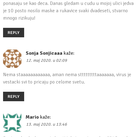
ponasaju se kao deca. Danas gledam u cudu u mojoj ulici jedva
je 10 posto nosilo maske a rukavice svaki dvadeseti, stvarno
mnogo rizikuju!
REPLY
Sonja Sonjicaaa
kaže:
12. maj 2020. u 02:09
Nema staaaaaaaaaaaa, aman nema stttttttttaaaaaaa, virus je
vestacki svi to pricaju po celome svetu.
REPLY
Mario
kaže:
13. maj 2020. u 13:46