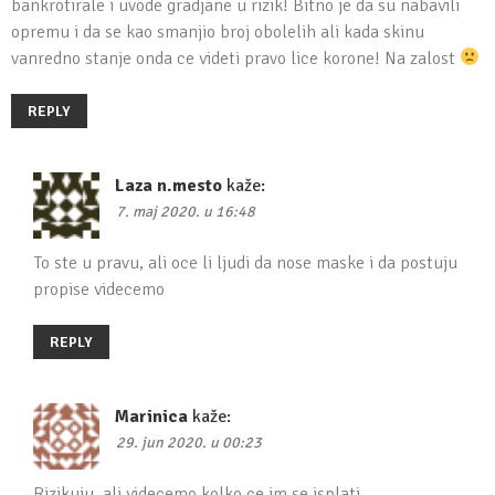
bankrotirale i uvode gradjane u rizik! Bitno je da su nabavili
opremu i da se kao smanjio broj obolelih ali kada skinu
vanredno stanje onda ce videti pravo lice korone! Na zalost
REPLY
Laza n.mesto
kaže:
7. maj 2020. u 16:48
To ste u pravu, ali oce li ljudi da nose maske i da postuju
propise videcemo
REPLY
Marinica
kaže:
29. jun 2020. u 00:23
Rizikuju, ali videcemo kolko ce im se isplati