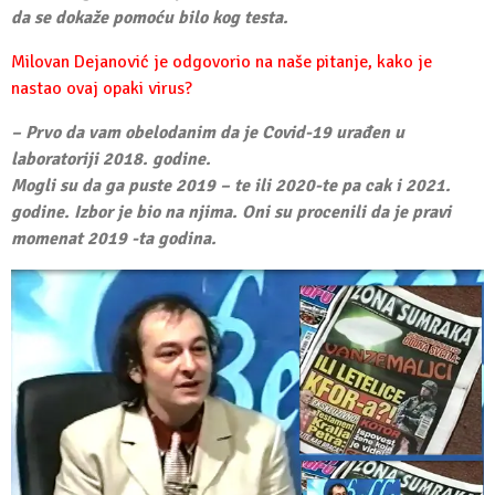
da se dokaže pomoću bilo kog testa.
Milovan Dejanović je odgovorio na naše pitanje, kako je
nastao ovaj opaki virus?
– Prvo da vam obelodanim da je Covid-19 urađen u
laboratoriji 2018. godine.
Mogli su da ga puste 2019 – te ili 2020-te pa cak i 2021.
godine. Izbor je bio na njima. Oni su procenili da je pravi
momenat 2019 -ta godina.