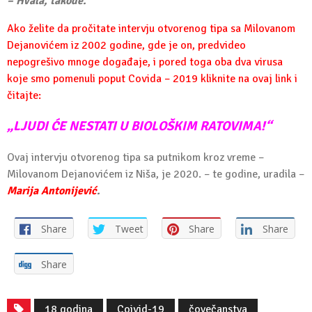
– Hvala, takođe.
Ako želite da pročitate intervju otvorenog tipa sa
Milovanom
Dejanovićem iz 2002 godine
, gde je on, predvideo
nepogrešivo mnoge događaje, i pored toga oba dva virusa
koje smo pomenuli poput Covida – 2019 kliknite na ovaj link i
čitajte:
„LJUDI ĆE NESTATI U BIOLOŠKIM RATOVIMA!“
Ovaj intervju otvorenog tipa sa putnikom kroz vreme –
Milovanom Dejanovićem iz Niša, je 2020. – te godine, uradila –
Marija Antonijević
.
Share
Tweet
Share
Share
Share
18 godina
Coivid-19
čovečanstva