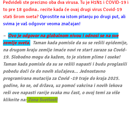
Pedvideli ste precizno oba dva virusa.
Tu je H1N1 i COVID-19 i
to pre 18 godina..
recite kada će ovaj drugi virus Covid-19
stati širom sveta?
Oprostite na istom pitanju po drugi put, ali
svima je vaš odgovor veoma značajan!
–
Ovo je odgovor na globalnom nivou i odnosi se na sve
zemlje sveta.
Taman kada pomisle da su se rešili epidemije,
na drugom kraju zemlje imaće novi re start zaraze sa Covid-
19. Slobodno mogu da kažem, to je sistem plime i oseke!
Taman kada pomisle da su se rešili napasti i budu proglasili
pobedu doći će do novih slučajeva… Jednostavno
programirana mutacija za Covid -19 traje do kraja 2025.
godine, ko se, od država, uz pomoć vakcina i novih lekova
reši ove napasti ranije svaka mu čast, o ovoj temi za više
kliknite na:
Zona Svetlosti