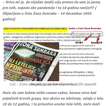
– Krivo mi je, da nijedan medij nije preneo da sam ja javno,
pre svih, najavio obe pandemije i to 18 godina ranije!!!! (
Objavljeno u listu
Zona Sumraka
– 10 decembar 2002.
godina)
List – Zona sumraka je svedok najave budućih opasnih dogadjaja po čovečanstvo…
Hoću da vam kažem nešto veoma važno, korona virus kod
pojedinih krvnih grupa, bez obzira na izlečenje, ostaje u telu
10 do 12 godina, i to prisustvo unutar tela istih, neće moći