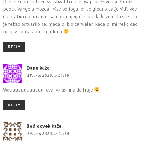
Doci ce dan kada ce svi shvatiti da je ovaj covek veliki Prorok
poput Vange a mozda i vise od toga jer ocigledno dalje vidi, vec
ga pratim godinama i samo za njega mogu da kazem da sve sto
je rekao ostvarilo se, mada bi bio zahvalan kada bi mi neko dao
njegov kontak broj telefona
REPLY
Dane
kaže:
18. maj 2020. u 14:45
Wauuuuuuuuuuuu, ovaj virus ima da traje
REPLY
Beli covek
kaže:
19. maj 2020. u 14:16