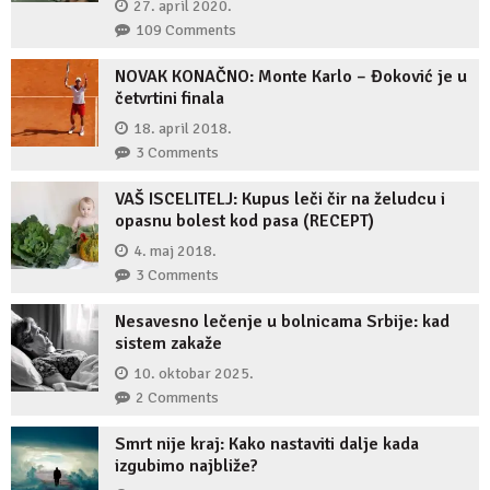
27. april 2020.
109 Comments
NOVAK KONAČNO: Monte Karlo – Đoković je u
četvrtini finala
18. april 2018.
3 Comments
VAŠ ISCELITELJ: Kupus leči čir na želudcu i
opasnu bolest kod pasa (RECEPT)
4. maj 2018.
3 Comments
Nesavesno lečenje u bolnicama Srbije: kad
sistem zakaže
10. oktobar 2025.
2 Comments
Smrt nije kraj: Kako nastaviti dalje kada
izgubimo najbliže?