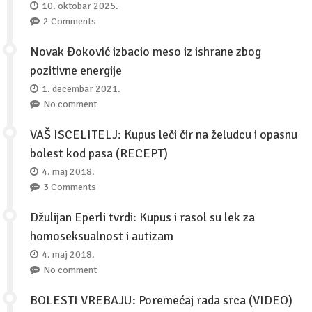
10. oktobar 2025.
2 Comments
Novak Đoković izbacio meso iz ishrane zbog
pozitivne energije
1. decembar 2021.
No comment
VAŠ ISCELITELJ: Kupus leči čir na želudcu i opasnu
bolest kod pasa (RECEPT)
4. maj 2018.
3 Comments
Džulijan Eperli tvrdi: Kupus i rasol su lek za
homoseksualnost i autizam
4. maj 2018.
No comment
BOLESTI VREBAJU: Poremećaj rada srca (VIDEO)