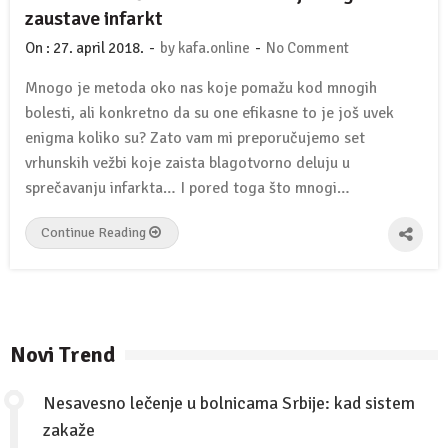
zaustave infarkt
-
-
On :
27. april 2018.
by
kafa.online
No Comment
Mnogo je metoda oko nas koje pomažu kod mnogih
bolesti, ali konkretno da su one efikasne to je još uvek
enigma koliko su? Zato vam mi preporučujemo set
vrhunskih vežbi koje zaista blagotvorno deluju u
sprečavanju infarkta… I pored toga što mnogi…
Continue Reading
Novi Trend
Nesavesno lečenje u bolnicama Srbije: kad sistem
zakaže