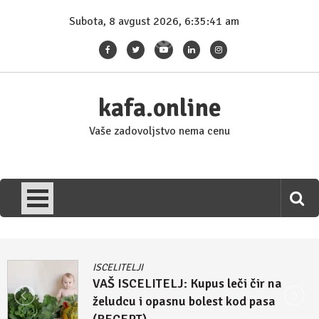
Skip
Subota, 8 avgust 2026, 6:35:41 am
to
content
kafa.online
Vaše zadovoljstvo nema cenu
ISCELITELJI
VAŠ ISCELITELJ: Kupus leči čir na
želudcu i opasnu bolest kod pasa