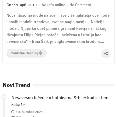
-
-
On :
19. april 2018.
by
kafa.online
No Comment
Nova filozofija mode na sceni, sve više ljubitelja ove mode
i novih modnih trendova, svet se naglo menja… Nedelja
mode u Njujorku opet pomera granice! Revija nemačkog
dizajnera Filipa Plejna ostaće ubeležena u istoriju kao
„svemirska“ – Irina Šajk je stigla svemirskim brodom,…
Continue Reading
Novi Trend
Nesavesno lečenje u bolnicama Srbije: kad sistem
zakaže
10. oktobar 2025.