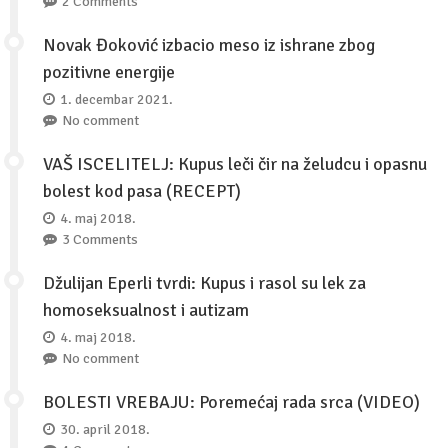
2 Comments
Novak Đoković izbacio meso iz ishrane zbog
pozitivne energije
1. decembar 2021.
No comment
VAŠ ISCELITELJ: Kupus leči čir na želudcu i opasnu
bolest kod pasa (RECEPT)
4. maj 2018.
3 Comments
Džulijan Eperli tvrdi: Kupus i rasol su lek za
homoseksualnost i autizam
4. maj 2018.
No comment
BOLESTI VREBAJU: Poremećaj rada srca (VIDEO)
30. april 2018.