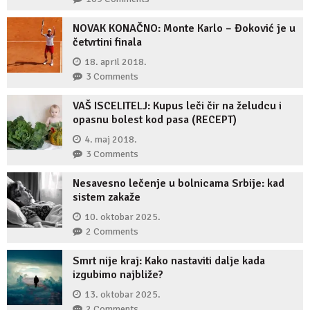
NOVAK KONAČNO: Monte Karlo – Đoković je u
četvrtini finala
18. april 2018.
3 Comments
VAŠ ISCELITELJ: Kupus leči čir na želudcu i
opasnu bolest kod pasa (RECEPT)
4. maj 2018.
3 Comments
Nesavesno lečenje u bolnicama Srbije: kad
sistem zakaže
10. oktobar 2025.
2 Comments
Smrt nije kraj: Kako nastaviti dalje kada
izgubimo najbliže?
13. oktobar 2025.
2 Comments