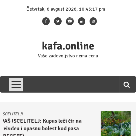
Skip
Četvrtak, 6 avgust 2026, 10:43:17 pm
to
content
kafa.online
Vaše zadovoljstvo nema cenu
ISCELITELJI
Džulijan Eperli tvrdi: Kupus i rasol su
lek za homoseksualnost i autizam