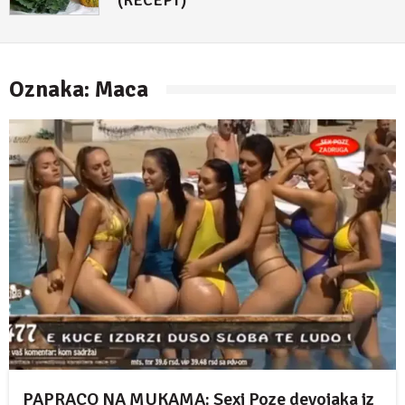
(RECEPT)
4. maj 2018.
Oznaka:
Maca
PAPRACO NA MUKAMA: Sexi Poze devojaka iz