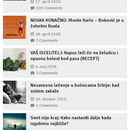
27. april 2020.
109 Comments
NOVAK KONAČNO: Monte Karlo – Đoković je u
četvrtini finala
18. april 2018.
3 Comments
VAŠ ISCELITELJ: Kupus leči čir na želudcu i
opasnu bolest kod pasa (RECEPT)
4. maj 2018.
3 Comments
Nesavesno lečenje u bolnicama Srbije: kad
sistem zakaže
10. oktobar 2025.
2 Comments
Smrt nije kraj: Kako nastaviti dalje kada
izgubimo najbliže?