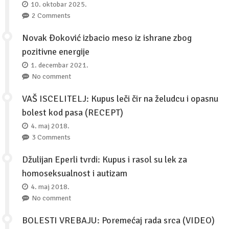
10. oktobar 2025.
2 Comments
Novak Đoković izbacio meso iz ishrane zbog
pozitivne energije
1. decembar 2021.
No comment
VAŠ ISCELITELJ: Kupus leči čir na želudcu i opasnu
bolest kod pasa (RECEPT)
4. maj 2018.
3 Comments
Džulijan Eperli tvrdi: Kupus i rasol su lek za
homoseksualnost i autizam
4. maj 2018.
No comment
BOLESTI VREBAJU: Poremećaj rada srca (VIDEO)