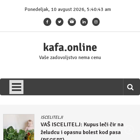
Skip
Ponedeljak, 10 avgust 2026, 5:40:43 am
to
content
kafa.online
Vaše zadovoljstvo nema cenu
ISCELITELJI
VAŠ ISCELITELJ: Kupus leči čir na
želudcu i opasnu bolest kod pasa