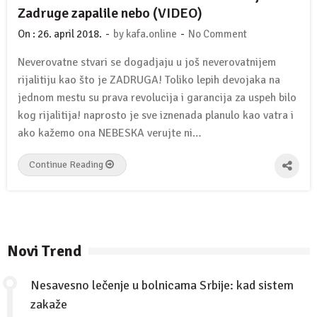
Zadruge zapalile nebo (VIDEO)
-
-
On :
26. april 2018.
by
kafa.online
No Comment
Neverovatne stvari se dogadjaju u još neverovatnijem
rijalitiju kao što je ZADRUGA! Toliko lepih devojaka na
jednom mestu su prava revolucija i garancija za uspeh bilo
kog rijalitija! naprosto je sve iznenada planulo kao vatra i
ako kažemo ona NEBESKA verujte ni…
Continue Reading
Novi Trend
Nesavesno lečenje u bolnicama Srbije: kad sistem
zakaže