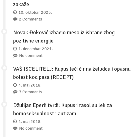
zakaže
10. oktobar 2025.
2 Comments
Novak Đoković izbacio meso iz ishrane zbog
pozitivne energije
1. decembar 2021.
No comment
VAŠ ISCELITELJ: Kupus leči čir na želudcu i opasnu
bolest kod pasa (RECEPT)
4. maj 2018.
3 Comments
Džulijan Eperli tvrdi: Kupus i rasol su lek za
homoseksualnost i autizam
4. maj 2018.
No comment