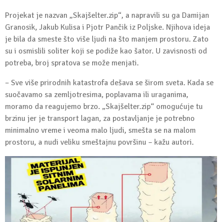
Projekat je nazvan „Skajšelter.zip“, a napravili su ga Damijan
Granosik, Jakub Kulisa i Pjotr Pančik iz Poljske. Njihova ideja
je bila da smeste što više ljudi na što manjem prostoru. Zato
su i osmislili soliter koji se podiže kao šator. U zavisnosti od
potreba, broj spratova se može menjati.
– Sve više prirodnih katastrofa dešava se širom sveta. Kada se
suočavamo sa zemljotresima, poplavama ili uraganima,
moramo da reagujemo brzo. „Skajšelter.zip“ omogućuje tu
brzinu jer je transport lagan, za postavljanje je potrebno
minimalno vreme i veoma malo ljudi, smešta se na malom
prostoru, a nudi veliku smeštajnu površinu – kažu autori.