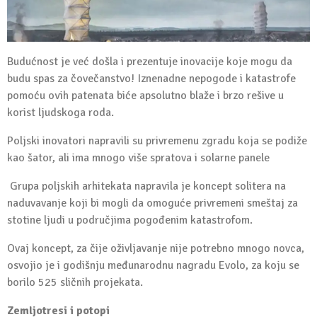
Budućnost je već došla i prezentuje inovacije koje mogu da
budu spas za čovečanstvo! Iznenadne nepogode i katastrofe
pomoću ovih patenata biće apsolutno blaže i brzo rešive u
korist ljudskoga roda.
Poljski inovatori napravili su privremenu zgradu koja se podiže
kao šator, ali ima mnogo više spratova i solarne panele
Grupa poljskih arhitekata napravila je koncept solitera na
naduvavanje koji bi mogli da omoguće privremeni smeštaj za
stotine ljudi u područjima pogođenim katastrofom.
Ovaj koncept, za čije oživljavanje nije potrebno mnogo novca,
osvojio je i godišnju međunarodnu nagradu Evolo, za koju se
borilo 525 sličnih projekata.
Zemljotresi i potopi