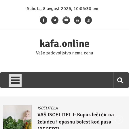
Skip
Subota, 8 avgust 2026, 10:06:32 pm
to
content
kafa.online
Vaše zadovoljstvo nema cenu
ISCELITELJI
Džulijan Eperli tvrdi: Kupus i rasol su
lek za homoseksualnost i autizam