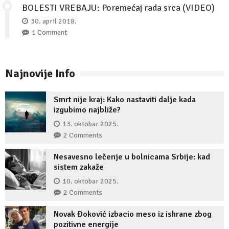
BOLESTI VREBAJU: Poremećaj rada srca (VIDEO)
30. april 2018.
1 Comment
Najnovije Info
Smrt nije kraj: Kako nastaviti dalje kada
izgubimo najbliže?
13. oktobar 2025.
2 Comments
Nesavesno lečenje u bolnicama Srbije: kad
sistem zakaže
10. oktobar 2025.
2 Comments
Novak Đoković izbacio meso iz ishrane zbog
pozitivne energije