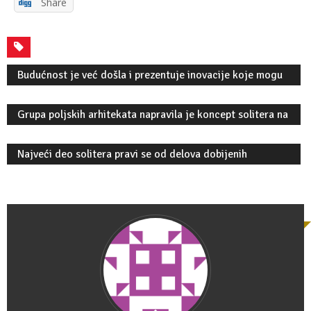
Share
Budućnost je već došla i prezentuje inovacije koje mogu
da budu spas za čovečanstvo
Grupa poljskih arhitekata napravila je koncept solitera na
naduvavanje
Najveći deo solitera pravi se od delova dobijenih
procesom 3D štampe