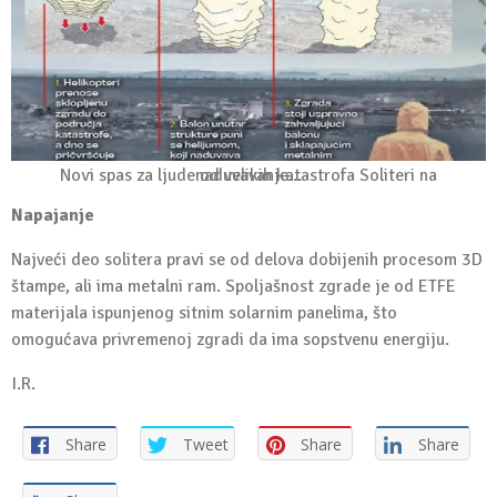
Novi spas za ljude od velikih katastrofa Soliteri na naduvavanje…
Napajanje
Najveći deo solitera pravi se od delova dobijenih procesom 3D
štampe, ali ima metalni ram. Spoljašnost zgrade je od ETFE
materijala ispunjenog sitnim solarnim panelima, što
omogućava privremenoj zgradi da ima sopstvenu energiju.
I.R.
Share
Tweet
Share
Share