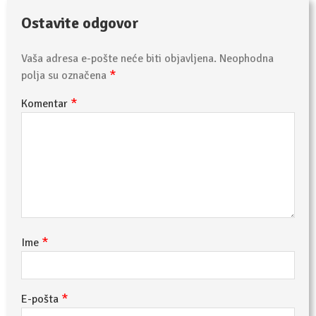
Ostavite odgovor
Vaša adresa e-pošte neće biti objavljena.
Neophodna
*
polja su označena
*
Komentar
*
Ime
*
E-pošta