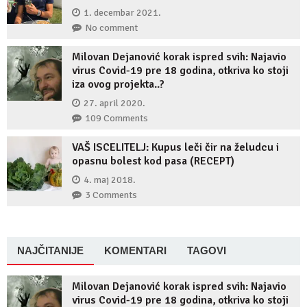
1. decembar 2021.
No comment
Milovan Dejanović korak ispred svih: Najavio
virus Covid-19 pre 18 godina, otkriva ko stoji
iza ovog projekta..?
27. april 2020.
109 Comments
VAŠ ISCELITELJ: Kupus leči čir na želudcu i
opasnu bolest kod pasa (RECEPT)
4. maj 2018.
3 Comments
NAJČITANIJE
KOMENTARI
TAGOVI
Milovan Dejanović korak ispred svih: Najavio
virus Covid-19 pre 18 godina, otkriva ko stoji