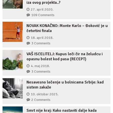
iza ovog projekta..?
27. april 2020.
109 Comments
NOVAK KONAČNO: Monte Karlo – Đoković je u
četvrtini finala
18. april 2018.
3 Comments
VAŠ ISCELITELJ: Kupus leči čir na želudcu i
opasnu bolest kod pasa (RECEPT)
4. maj 2018.
3 Comments
Nesavesno lečenje u bolnicama Srbije: kad
sistem zakaže
10. oktobar 2025.
2 Comments
Smrt nije kraj: Kako nastaviti dalje kada