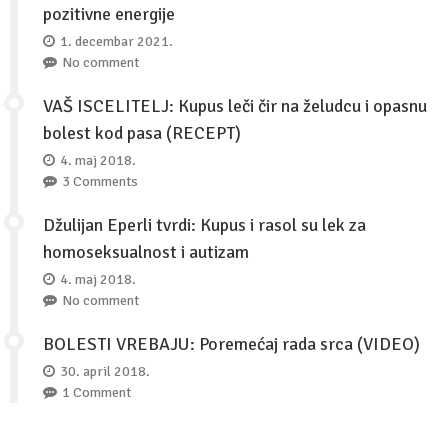
pozitivne energije
1. decembar 2021.
No comment
VAŠ ISCELITELJ: Kupus leči čir na želudcu i opasnu
bolest kod pasa (RECEPT)
4. maj 2018.
3 Comments
Džulijan Eperli tvrdi: Kupus i rasol su lek za
homoseksualnost i autizam
4. maj 2018.
No comment
BOLESTI VREBAJU: Poremećaj rada srca (VIDEO)
30. april 2018.
1 Comment