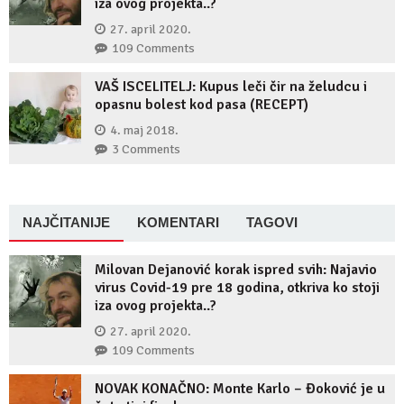
iza ovog projekta..?
27. april 2020.
109 Comments
VAŠ ISCELITELJ: Kupus leči čir na želudcu i
opasnu bolest kod pasa (RECEPT)
4. maj 2018.
3 Comments
NAJČITANIJE
KOMENTARI
TAGOVI
Milovan Dejanović korak ispred svih: Najavio
virus Covid-19 pre 18 godina, otkriva ko stoji
iza ovog projekta..?
27. april 2020.
109 Comments
NOVAK KONAČNO: Monte Karlo – Đoković je u