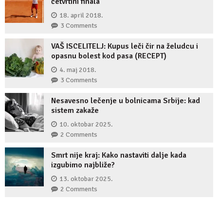
četvrtini finala
18. april 2018.
3 Comments
VAŠ ISCELITELJ: Kupus leči čir na želudcu i
opasnu bolest kod pasa (RECEPT)
4. maj 2018.
3 Comments
Nesavesno lečenje u bolnicama Srbije: kad
sistem zakaže
10. oktobar 2025.
2 Comments
Smrt nije kraj: Kako nastaviti dalje kada
izgubimo najbliže?
13. oktobar 2025.
2 Comments