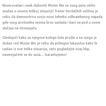
Neverovatan i uvek duhoviti Mister Bin se ovog puta vešto
snašao u veoma teškoj situaciji! Trener borilačkih veština je
rešio da demonstrira svoju novu tehniku odbrambenog napada
gde svog protivnika veoma brzo savlada i baci na pod u ovom
slučaju na strunajaču.
Gledajući kako su njegove kolege loše prošle a na njega je
došao red Mister Bin je rešio da pribegne lukavstvu kako bi
izašao iz ove teške situacije, zato pogledajte ovaj klip,
nasmejaćete se do suza… Garantujemo!