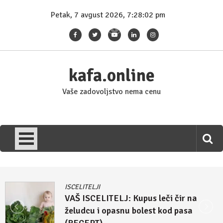
Skip
Petak, 7 avgust 2026, 7:28:03 pm
to
content
kafa.online
Vaše zadovoljstvo nema cenu
ISCELITELJI
Džulijan Eperli tvrdi: Kupus i rasol su
lek za homoseksualnost i autizam