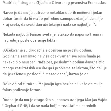
Madridu, i druge na šljaci do Otvorenog prvenstva Francuske.
Naveo je da mu je potrebno nekoliko dobrih mečeva i jedan
dobar turnir da bi vratio potrebno samopouzdanje i da „nije
kraj sveta, da svaki dan uči lekcije i nada se najboljem“.
Nekada najbolji teniser sveta je istakao da naporno trenira i
napreduje posle operacije lakta.
„Očekivanja su drugačija s obzirom na prošlu godinu.
Godinama sam imao najviša očekivanja i sve osim finala je
nekako bio neuspeh. Nažalost, poslednjih godinu dana je bilo
mnogo rezultatskih oscilacija i problema sa laktom, što deluje
da je rešeno u poslednjih mesec dana“, kazao je on.
Đoković od turnira u Majamiju igra bez bola i kaže da mu je
fokus podizanje forme.
Dodao je da mu je drago što su ponovo uz njega Marjan Vajda
i Gephard Grič, i da se nada boljim rezultatima narednih