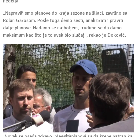
nedelja.
„Napravili smo planove do kraja sezone na šljaci, završno sa
Rolan Garosom. Posle toga ćemo sesti, analizirati i praviti
dalje planove. Nadamo se najboljem, trudimo se da damo
maksimum kao što je to uvek bio slučaj“, rekao je Đoković.
Novak se oseća zdravo, njegovi planovi su da krene natrag ka vrhu…