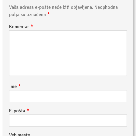
Vaša adresa e-pošte neće biti objavljena.
Neophodna
*
polja su označena
*
Komentar
*
Ime
*
E-pošta
Veb mesto