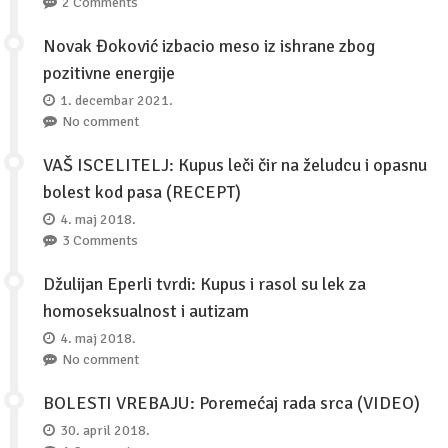
2 Comments
Novak Đoković izbacio meso iz ishrane zbog
pozitivne energije
1. decembar 2021.
No comment
VAŠ ISCELITELJ: Kupus leči čir na želudcu i opasnu
bolest kod pasa (RECEPT)
4. maj 2018.
3 Comments
Džulijan Eperli tvrdi: Kupus i rasol su lek za
homoseksualnost i autizam
4. maj 2018.
No comment
BOLESTI VREBAJU: Poremećaj rada srca (VIDEO)
30. april 2018.