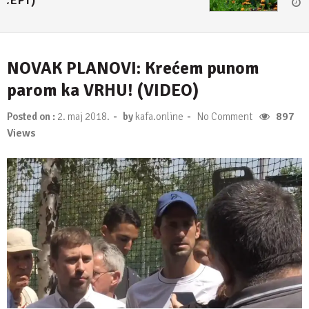
NOVAK PLANOVI: Krećem punom
parom ka VRHU! (VIDEO)
-
-
897
Posted on :
2. maj 2018.
by
kafa.online
No Comment
Views