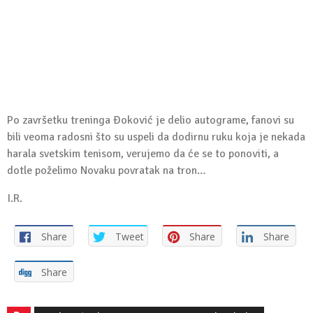
Po završetku treninga Đoković je delio autograme, fanovi su
bili veoma radosni što su uspeli da dodirnu ruku koja je nekada
harala svetskim tenisom, verujemo da će se to ponoviti, a
dotle poželimo Novaku povratak na tron…
I.R.
Share
Tweet
Share
Share
Share