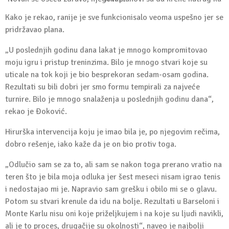
Kako je rekao, ranije je sve funkcionisalo veoma uspešno jer se
pridržavao plana.
„U poslednjih godinu dana lakat je mnogo kompromitovao
moju igru i pristup treninzima. Bilo je mnogo stvari koje su
uticale na tok koji je bio besprekoran sedam-osam godina.
Rezultati su bili dobri jer smo formu tempirali za najveće
turnire. Bilo je mnogo snalaženja u poslednjih godinu dana“,
rekao je Đoković.
Hirurška intervencija koju je imao bila je, po njegovim rečima,
dobro rešenje, iako kaže da je on bio protiv toga.
„Odlučio sam se za to, ali sam se nakon toga prerano vratio na
teren što je bila moja odluka jer šest meseci nisam igrao tenis
i nedostajao mi je. Napravio sam grešku i obilo mi se o glavu.
Potom su stvari krenule da idu na bolje. Rezultati u Barseloni i
Monte Karlu nisu oni koje priželjkujem i na koje su ljudi navikli,
ali je to proces, drugačije su okolnosti“, naveo je najbolji