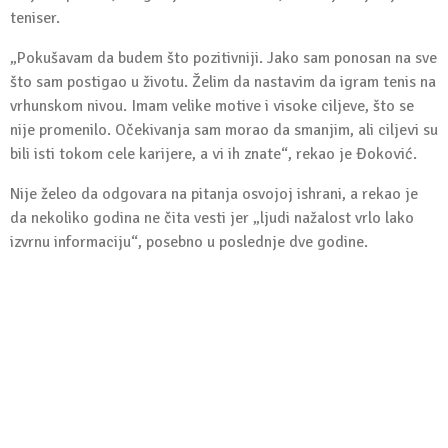
teniser.
„Pokušavam da budem što pozitivniji. Jako sam ponosan na sve
što sam postigao u životu. Želim da nastavim da igram tenis na
vrhunskom nivou. Imam velike motive i visoke ciljeve, što se
nije promenilo. Očekivanja sam morao da smanjim, ali ciljevi su
bili isti tokom cele karijere, a vi ih znate“, rekao je Đoković.
Nije želeo da odgovara na pitanja osvojoj ishrani, a rekao je
da nekoliko godina ne čita vesti jer „ljudi nažalost vrlo lako
izvrnu informaciju“, posebno u poslednje dve godine.