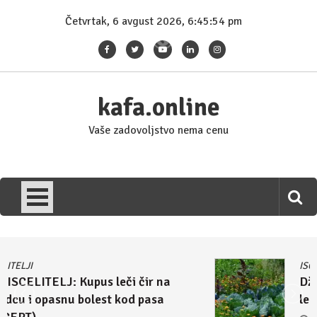
Skip
Četvrtak, 6 avgust 2026, 6:45:55 pm
to
content
kafa.online
Vaše zadovoljstvo nema cenu
ISCELITELJI
Džulijan Eperli tvrdi: Kupus i rasol su
lek za homoseksualnost i autizam