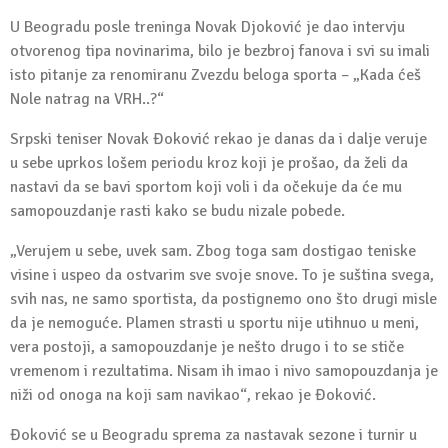
U Beogradu posle treninga Novak Djoković je dao intervju
otvorenog tipa novinarima, bilo je bezbroj fanova i svi su imali
isto pitanje za renomiranu Zvezdu beloga sporta – „Kada ćeš
Nole natrag na VRH..?“
Srpski teniser Novak Đoković rekao je danas da i dalje veruje
u sebe uprkos lošem periodu kroz koji je prošao, da želi da
nastavi da se bavi sportom koji voli i da očekuje da će mu
samopouzdanje rasti kako se budu nizale pobede.
„Verujem u sebe, uvek sam. Zbog toga sam dostigao teniske
visine i uspeo da ostvarim sve svoje snove. To je suština svega,
svih nas, ne samo sportista, da postignemo ono što drugi misle
da je nemoguće. Plamen strasti u sportu nije utihnuo u meni,
vera postoji, a samopouzdanje je nešto drugo i to se stiče
vremenom i rezultatima. Nisam ih imao i nivo samopouzdanja je
niži od onoga na koji sam navikao“, rekao je Đoković.
Đoković se u Beogradu sprema za nastavak sezone i turnir u