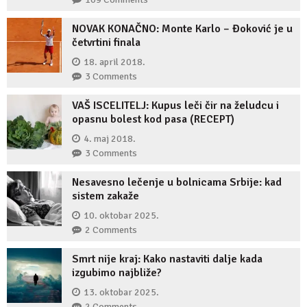
NOVAK KONAČNO: Monte Karlo – Đoković je u
četvrtini finala
18. april 2018.
3 Comments
VAŠ ISCELITELJ: Kupus leči čir na želudcu i
opasnu bolest kod pasa (RECEPT)
4. maj 2018.
3 Comments
Nesavesno lečenje u bolnicama Srbije: kad
sistem zakaže
10. oktobar 2025.
2 Comments
Smrt nije kraj: Kako nastaviti dalje kada
izgubimo najbliže?
13. oktobar 2025.
2 Comments